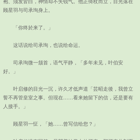
袍、须发皆白，神情却不失锐气。他正倚杖而立，目光落在
顾星羽与司承珣身上。
「你终於来了。」
这话说给司承珣，也说给命运。
司承珣微一颔首，语气平静，「多年未见，叶伯安
好。」
叶启修的目光一沉，许久才低声道「芸昭走後，我曾立
誓不再管皇室之事。但现在……看来她留下的信，还是要有
人接手。」
顾星羽一怔，「她……曾写信给您？」