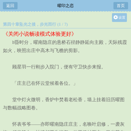
返回
曜印之恋
首页
设置
第四十章坠光之後，步光而行 (1 / 7)
关灯
《关闭小说畅读模式体验更好》
大
h昏时分，曜南隐庄的悬桥石径静静延向主殿，天际残霞
中
如火，映照出庄中高木与飞檐的剪影。
小
顾星羽一行刚步入院门，便有守卫快步来报。
「庄主已在怀云堂候着各位。」
堂中灯火微明，香炉中焚着老松香，墙上挂着旧历曜图
与数幅战略图卷。
怀表爷爷——亦即曜南隐庄庄主，名唤叶启修，一袭灰