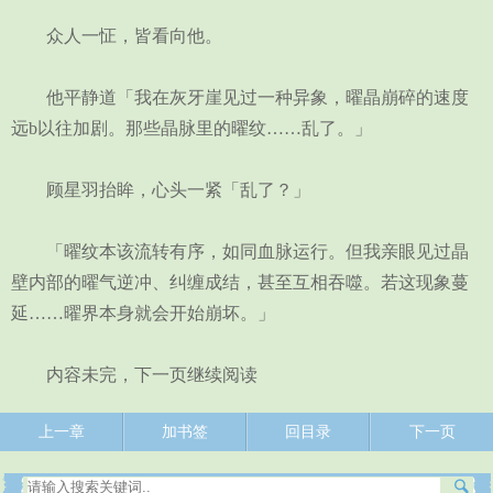
众人一怔，皆看向他。
他平静道「我在灰牙崖见过一种异象，曜晶崩碎的速度
远b以往加剧。那些晶脉里的曜纹……乱了。」
顾星羽抬眸，心头一紧「乱了？」
「曜纹本该流转有序，如同血脉运行。但我亲眼见过晶
壁内部的曜气逆冲、纠缠成结，甚至互相吞噬。若这现象蔓
延……曜界本身就会开始崩坏。」
内容未完，下一页继续阅读
上一章
加书签
回目录
下一页