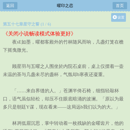
返回
曜印之恋
首页
设置
第五十七章星守之誓 (1 / 6)
关灯
《关闭小说畅读模式体验更好》
大
夜sE如墨，曜都客殿外的竹林随风而响，几盏灯笼在檐
中
下摇曳微光。
小
顾星羽与五曜之人围坐於内院石桌前，桌上仅摆着一壶
未温的茶与几盏未尽的盏杯，气氛却b寒夜还凝重。
「……来自界缝的人。」苍渊半倚石椅，细指轻敲杯
口，语气虽似轻松，却压不住眼底暗涌的波澜。「原以为最
多只是朝廷Y谋，现在看来——这局远b我们以为的大。」
林冽低眉沉思，掌中转动着一枚残缺的金曜齿片，他的