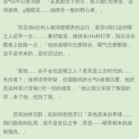
语气b平日更冷静，「若真如太子所言，那人能C控界皇、设
局诛将、g预曜灵……他绝非一般的野心者。」
「而且他b任何人都清楚曜界的运行，甚至b我们这些曜
之人还早一步……」桑祁皱眉，难得未cHa科打诨，指尖压在
图卷上纹路一点，「他知道曜印怎麽组合、曜气怎麽断裂，
这不是学来的，是经历过的。」
「那他……会不会也是曜之人？甚至是上古时代的……
失控者？」洛烨语带怀疑，但眉眼间的火气b谁都沉重。他厌
恶这种算计背後C控一切的感觉，「他让我父亲背了叛国的
罪，杀了他，也毁了我。」
厉岩始终沉默，此刻却忽然开口「若他真来自界缝……
我们眼前的乱局，就不是皇位之争，而是——曜界根本的崩
裂预兆。」