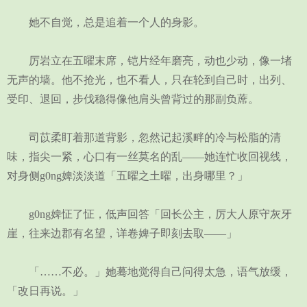
她不自觉，总是追着一个人的身影。
厉岩立在五曜末席，铠片经年磨亮，动也少动，像一堵
无声的墙。他不抢光，也不看人，只在轮到自己时，出列、
受印、退回，步伐稳得像他肩头曾背过的那副负蓆。
司苡柔盯着那道背影，忽然记起溪畔的冷与松脂的清
味，指尖一紧，心口有一丝莫名的乱——她连忙收回视线，
对身侧g0ng婢淡淡道「五曜之土曜，出身哪里？」
g0ng婢怔了怔，低声回答「回长公主，厉大人原守灰牙
崖，往来边郡有名望，详卷婢子即刻去取——」
「……不必。」她蓦地觉得自己问得太急，语气放缓，
「改日再说。」