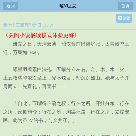
返回
曜印之恋
首页
设置
第七十三章冠印之日 (1 / 7)
关灯
《关闭小说畅读模式体验更好》
大
册立之日，天清云薄。昭仪台前幡旛尽张，太常鼓鸣三
中
通，万民如cHa0。
小
顾星羽着素白法袍，五曜分立左右。金、木、水、火、
土五枚曜印依次呈上，光不炫目，却沉沉如山。她与太子并
肩而立，先宣礼，再宣书——
「自此，五曜得临署之权：行在之所，开灶分粮；行在
之所，设棚施诊；行在之所，测渠记路；行在之所，立屋安
民。此为圣nV约书，与众共守。」