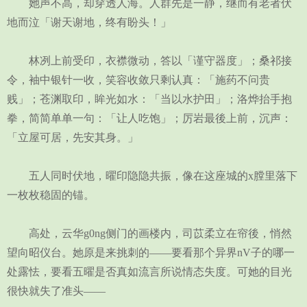
她声不高，却穿透人海。人群先是一静，继而有老者伏
地而泣「谢天谢地，终有盼头！」
林冽上前受印，衣襟微动，答以「谨守器度」；桑祁接
令，袖中银针一收，笑容收敛只剩认真：「施药不问贵
贱」；苍渊取印，眸光如水：「当以水护田」；洛烨抬手抱
拳，简简单单一句：「让人吃饱」；厉岩最後上前，沉声：
「立屋可居，先安其身。」
五人同时伏地，曜印隐隐共振，像在这座城的x膛里落下
一枚枚稳固的锚。
高处，云华g0ng侧门的画楼内，司苡柔立在帘後，悄然
望向昭仪台。她原是来挑刺的——要看那个异界nV子的哪一
处露怯，要看五曜是否真如流言所说情态失度。可她的目光
很快就失了准头——