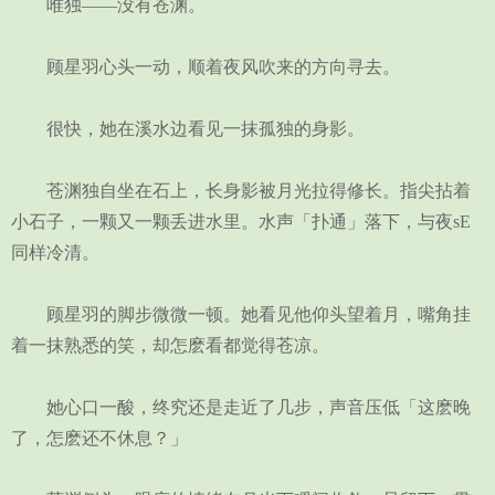
唯独——没有苍渊。
顾星羽心头一动，顺着夜风吹来的方向寻去。
很快，她在溪水边看见一抹孤独的身影。
苍渊独自坐在石上，长身影被月光拉得修长。指尖拈着
小石子，一颗又一颗丢进水里。水声「扑通」落下，与夜sE
同样冷清。
顾星羽的脚步微微一顿。她看见他仰头望着月，嘴角挂
着一抹熟悉的笑，却怎麽看都觉得苍凉。
她心口一酸，终究还是走近了几步，声音压低「这麽晚
了，怎麽还不休息？」