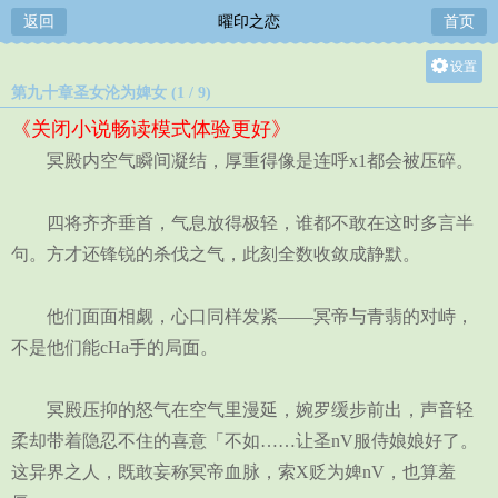
返回
曜印之恋
首页
设置
第九十章圣女沦为婢女 (1 / 9)
关灯
《关闭小说畅读模式体验更好》
大
冥殿内空气瞬间凝结，厚重得像是连呼x1都会被压碎。
中
小
四将齐齐垂首，气息放得极轻，谁都不敢在这时多言半
句。方才还锋锐的杀伐之气，此刻全数收敛成静默。
他们面面相觑，心口同样发紧——冥帝与青翡的对峙，
不是他们能cHa手的局面。
冥殿压抑的怒气在空气里漫延，婉罗缓步前出，声音轻
柔却带着隐忍不住的喜意「不如……让圣nV服侍娘娘好了。
这异界之人，既敢妄称冥帝血脉，索X贬为婢nV，也算羞