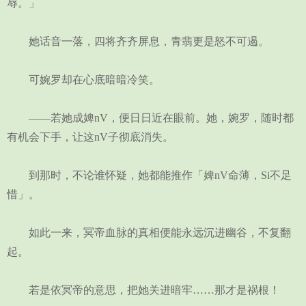
辱。」
她话音一落，四将齐齐屏息，青翡更是怒不可遏。
可婉罗却在心底暗暗冷笑。
——若她成婢nV，便日日近在眼前。她，婉罗，随时都
有机会下手，让这nV子彻底消失。
到那时，不论谁怀疑，她都能推作「婢nV命薄，Si不足
惜」。
如此一来，冥帝血脉的真相便能永远沉进幽谷，不复翻
起。
若是依冥帝的意思，把她关进暗牢……那才是祸根！