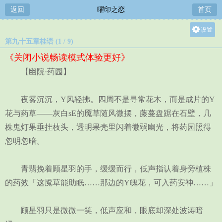
返回
曜印之恋
首页
设置
第九十五章桂语 (1 / 9)
关灯
《关闭小说畅读模式体验更好》
大
【幽院·药园】
中
小
夜雾沉沉，Y风轻拂。四周不是寻常花木，而是成片的Y
花与药草——灰白sE的魇草随风微摆，藤蔓盘踞在石壁，几
株鬼灯果垂挂枝头，透明果壳里闪着微弱幽光，将药园照得
忽明忽暗。
青翡挽着顾星羽的手，缓缓而行，低声指认着身旁植株
的药效「这魇草能助眠……那边的Y魄花，可入药安神……」
顾星羽只是微微一笑，低声应和，眼底却深处波涛暗