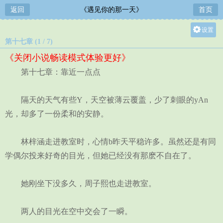
返回
《遇见你的那一天》
首页
设置
第十七章 (1 / 7)
关灯
《关闭小说畅读模式体验更好》
大
第十七章：靠近一点点
中
小
隔天的天气有些Y，天空被薄云覆盖，少了刺眼的yAn
光，却多了一份柔和的安静。
林梓涵走进教室时，心情b昨天平稳许多。虽然还是有同
学偶尔投来好奇的目光，但她已经没有那麽不自在了。
她刚坐下没多久，周子熙也走进教室。
两人的目光在空中交会了一瞬。