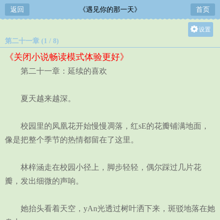
返回
《遇见你的那一天》
首页
设置
第二十一章 (1 / 8)
关灯
《关闭小说畅读模式体验更好》
大
第二十一章：延续的喜欢
中
小
夏天越来越深。
校园里的凤凰花开始慢慢凋落，红sE的花瓣铺满地面，
像是把整个季节的热情都留在了这里。
林梓涵走在校园小径上，脚步轻轻，偶尔踩过几片花
瓣，发出细微的声响。
她抬头看着天空，yAn光透过树叶洒下来，斑驳地落在她