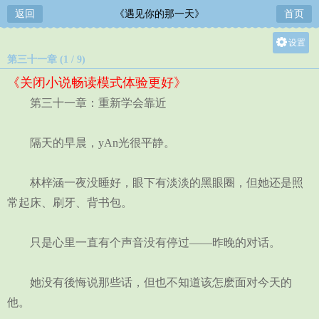
返回
《遇见你的那一天》
首页
设置
第三十一章 (1 / 9)
关灯
《关闭小说畅读模式体验更好》
大
第三十一章：重新学会靠近
中
小
隔天的早晨，yAn光很平静。
林梓涵一夜没睡好，眼下有淡淡的黑眼圈，但她还是照
常起床、刷牙、背书包。
只是心里一直有个声音没有停过——昨晚的对话。
她没有後悔说那些话，但也不知道该怎麽面对今天的
他。