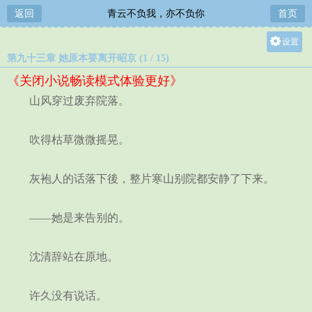
返回
青云不负我，亦不负你
首页
设置
第九十三章 她原本要离开昭京 (1 / 15)
关灯
《关闭小说畅读模式体验更好》
大
山风穿过废弃院落。
中
小
吹得枯草微微摇晃。
灰袍人的话落下後，整片寒山别院都安静了下来。
——她是来告别的。
沈清辞站在原地。
许久没有说话。