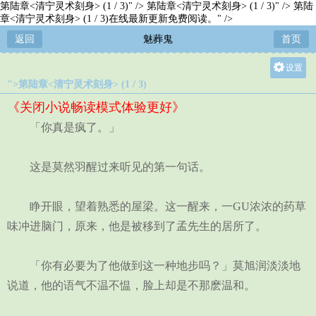
第陆章<清宁灵术刻身> (1 / 3)" />
第陆章<清宁灵术刻身> (1 / 3)" />
第陆
章<清宁灵术刻身> (1 / 3)在线最新更新免费阅读。" />
返回
魅葬鬼
首页
设置
">第陆章<清宁灵术刻身> (1 / 3)
关灯
《关闭小说畅读模式体验更好》
大
「你真是疯了。」
中
小
这是莫然羽醒过来听见的第一句话。
睁开眼，望着熟悉的屋梁。这一醒来，一GU浓浓的药草
味冲进脑门，原来，他是被移到了孟先生的居所了。
「你有必要为了他做到这一种地步吗？」莫旭润淡淡地
说道，他的语气不温不愠，脸上却是不那麽温和。