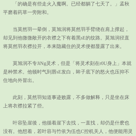
「的确是有些走火入魔啊。已经都躺了七天了。」孟秋
平磨着药草一旁附和。
当莫然羽一晕倒，莫旭润将莫然羽手臂绕在肩上撑起，
却见到他微微敞开的衣襟之下有着黑sE的纹路。莫旭润径直
将莫然羽衣襟拉开，本来隐藏住的灵术便都显露了出来。
莫旭润不专JiNg灵术，但是「将灵术刻在r0U身上」本就
是种禁术。他顿时气到唇sE发白，眸子底下的怒火也压抑不
住地向外冒出。
此刻，莫然羽知道事迹败露，不多做解释，只是坐在床
上将衣襟拉紧了些。
叶容坠崖後，他循着崖下去找，一直找，却仍是什麽也
没有。他想着，若叶容与竹依为伍也C控机关人，他便能用灵