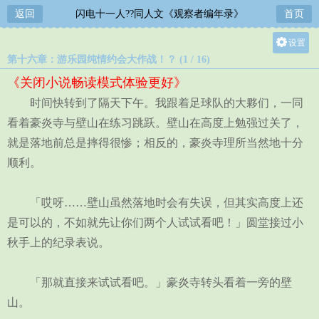
返回
闪电十一人??同人文《观察者编年录》
首页
设置
第十六章：游乐园纯情约会大作战！？ (1 / 16)
关灯
《关闭小说畅读模式体验更好》
大
时间快转到了隔天下午。我跟着足球队的大夥们，一同
中
看着豪炎寺与壁山在练习跳跃。壁山在高度上勉强过关了，
小
就是落地前总是摔得很惨；相反的，豪炎寺理所当然地十分
顺利。
「哎呀……壁山虽然落地时会有失误，但其实高度上还
是可以的，不如就先让你们两个人试试看吧！」圆堂接过小
秋手上的纪录表说。
「那就直接来试试看吧。」豪炎寺转头看着一旁的壁
山。