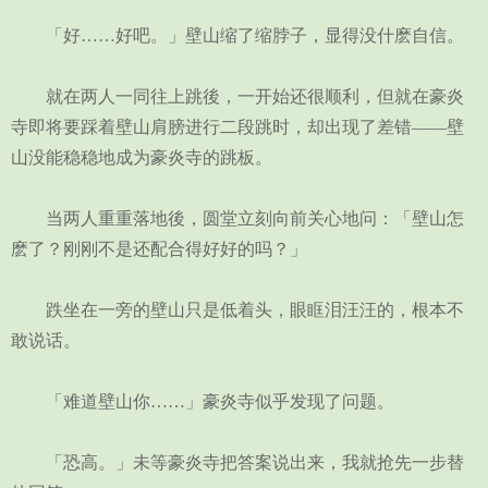
「好……好吧。」壁山缩了缩脖子，显得没什麽自信。
就在两人一同往上跳後，一开始还很顺利，但就在豪炎
寺即将要踩着壁山肩膀进行二段跳时，却出现了差错——壁
山没能稳稳地成为豪炎寺的跳板。
当两人重重落地後，圆堂立刻向前关心地问：「壁山怎
麽了？刚刚不是还配合得好好的吗？」
跌坐在一旁的壁山只是低着头，眼眶泪汪汪的，根本不
敢说话。
「难道壁山你……」豪炎寺似乎发现了问题。
「恐高。」未等豪炎寺把答案说出来，我就抢先一步替