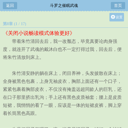
返回
斗罗之催眠武魂
首页
设置
第8章 (1 / 17)
关灯
《关闭小说畅读模式体验更好》
大
带着朱竹清回去后，我一改颓态，毕竟真要论肉身强
中
度，就连开了武魂的戴沐白也不一定打得过我，回去后，便
小
将朱竹清放到床上。
朱竹清安静的躺在床上，闭目养神，头发披散在床上；
全身被黑色包裹，上身无袖皮衣，胸部上面还有一个口子，
紧紧包裹着胸部皮衣，不仅没有掩盖远超同龄人的巨乳，还
在口子那里挤出乳沟；手上还有黑色皮质袖套；腰上是皮质
短裙，我悄悄的看了一眼，应该是一体的短裙皮裤，脚上穿
着长筒黑色高跟。