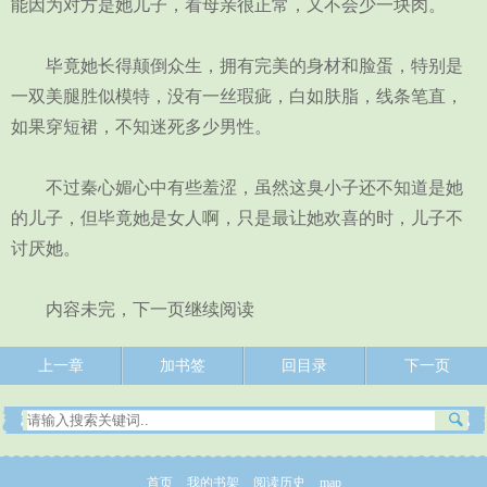
能因为对方是她儿子，看母亲很正常，又不会少一块肉。
毕竟她长得颠倒众生，拥有完美的身材和脸蛋，特别是
一双美腿胜似模特，没有一丝瑕疵，白如肤脂，线条笔直，
如果穿短裙，不知迷死多少男性。
不过秦心媚心中有些羞涩，虽然这臭小子还不知道是她
的儿子，但毕竟她是女人啊，只是最让她欢喜的时，儿子不
讨厌她。
内容未完，下一页继续阅读
上一章
加书签
回目录
下一页
首页
我的书架
阅读历史
map