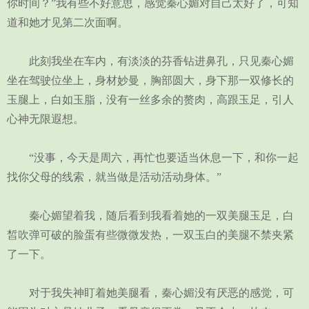
你时间？”我有些不好意思，感觉秦心媚对自己太好了，可知
道和她才见第二次面啊。
此刻我坐在车内，有淡淡的芬香钻进鼻孔，只见秦心媚
坐在驾驶位坐上，身材妙曼，胸部圆大，身下那一双修长的
玉腿上，白如玉脂，没有一丝多余的赘肉，高跟玉足，引人
心神无限遐想。
“没事，今天是周六，再忙也要适当休息一下，和你一起
找你父母的线索，就当做是活动活动身体。”
秦心媚望着我，随后看到我看着她的一双美腿玉足，白
皙吹弹可破的脸蛋有些微微发热，一双玉白的美腿不禁夹紧
了一下。
对于我失神盯着她美腿看，秦心媚没有厌恶的感觉，可