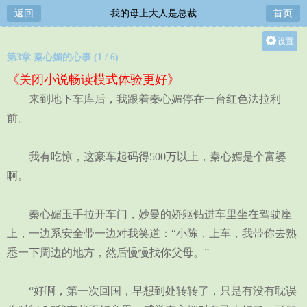
返回
我的母上大人是总裁
首页
设置
第3章 秦心媚的心事 (1 / 6)
关灯
《关闭小说畅读模式体验更好》
大
来到地下车库后，我跟着秦心媚停在一台红色法拉利
中
前。
小
我有吃惊，这豪车起码得500万以上，秦心媚是个富婆
啊。
秦心媚玉手拉开车门，妙曼的娇躯钻进车里坐在驾驶座
上，一边系安全带一边对我笑道：“小陈，上车，我带你去熟
悉一下周边的地方，然后慢慢找你父母。”
“好啊，第一次回国，早想到处转转了，只是有没有耽误