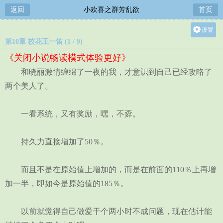
返回
小欢喜之群芳乱欲
首页
设置
第10章 校花王一笛 (1 / 9)
关灯
《关闭小说畅读模式体验更好》
大
和晓丽激情缠绵了一夜的我，才意识到自己已经攻略了
中
两个美人了。
小
一看系统，又有奖励，嘿，不孬。
持久力直接增加了50％。
而且不是在原始值上增加的，而是在前面的110％上再增
加一半，即如今是原始值的185％。
以前就觉得自己做爱干个两小时不成问题，现在估计能