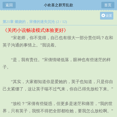
返回
小欢喜之群芳乱欲
首页
设置
第21章 燃烧的，宋倩的迷失沉沦 (2 / 12)
关灯
《关闭小说畅读模式体验更好》
大
“宋老师，你不觉得，自己也有很大一部分责任吗？在和
中
英子沟通的事情上。”我说着。
小
“是，我有责任。”宋倩情绪低落，眼神也有些迷茫的样
子。
“其实，大家都知道你是爱她的，英子也知道，只是你自
己太紧绷了，这让英子喘不过气来，你自己得先放松下来。”
“放松？”宋倩有些疑惑，但更多是迷茫和痛苦，“我的世
界，只有英子，我恨不得把全部都给她，要我怎么放松啊。”