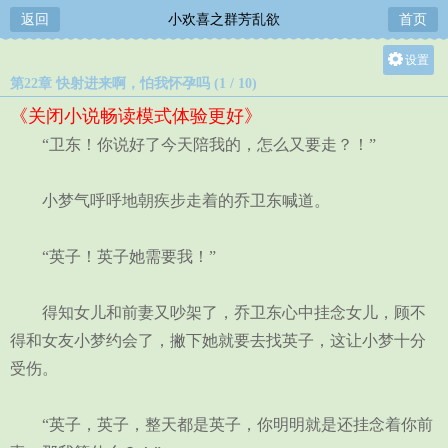
返回
小欢喜之群芳乱欲
首页
设置
第22章 快射进来啊，怕我怀孕吗 (1 / 10)
关灯
《关闭小说畅读模式体验更好》
大
“卫东！你说好了今天陪我的，怎么又要走？！”
中
小
小梦气呼呼地朝疾步走着的乔卫东喊道。
“英子！英子她需要我！”
得知女儿和前妻又吵架了，乔卫东心中挂念女儿，顾不
得和女友小梦约会了，撇下她就要去找英子，这让小梦十分
受伤。
“英子，英子，整天都是英子，你明明就是还挂念着你前