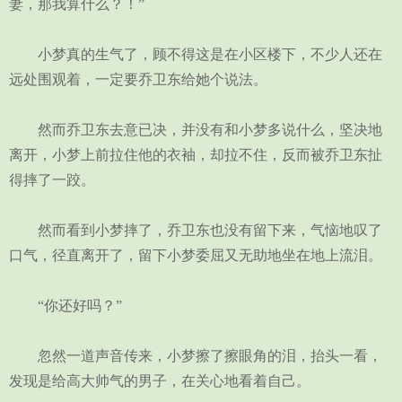
妻，那我算什么？！”
小梦真的生气了，顾不得这是在小区楼下，不少人还在
远处围观着，一定要乔卫东给她个说法。
然而乔卫东去意已决，并没有和小梦多说什么，坚决地
离开，小梦上前拉住他的衣袖，却拉不住，反而被乔卫东扯
得摔了一跤。
然而看到小梦摔了，乔卫东也没有留下来，气恼地叹了
口气，径直离开了，留下小梦委屈又无助地坐在地上流泪。
“你还好吗？”
忽然一道声音传来，小梦擦了擦眼角的泪，抬头一看，
发现是给高大帅气的男子，在关心地看着自己。