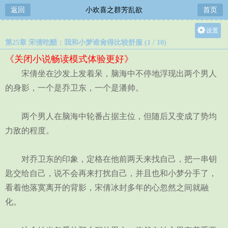
返回
小欢喜之群芳乱欲
首页
设置
第25章 宋倩吃醋：我和小梦谁肏得比较舒服 (1 / 10)
关灯
《关闭小说畅读模式体验更好》
大
宋倩坐在沙发上发着呆，脑海中不停地浮现出两个男人
中
的身影，一个是乔卫东，一个是潘帅。
小
两个男人在脑海中轮番占据主位，但随后又变成了势均
力敌的程度。
对乔卫东的印象，定格在他前两天来找自己，把一串钥
匙交给自己，说不会再来打扰自己，并且也和小梦分手了，
看着他落寞离开的背影，宋倩冰封多年的心忽然之间就融
化。