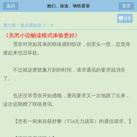
返回
她们、旅途、钢铁要塞
首页
设置
第七章：他乡遇知音 (1 / 9)
关灯
《关闭小说畅读模式体验更好》
大
雪奈对突如其来的联络感到惊讶，但歪头一想，总觉得
中
接起来也没坏处。
小
不过就这麽犹豫片刻的时间，请求通讯的要求就消失
了。
也还没等雪奈开始感慨，通讯要求又一次地跳了出来，
这次还附赠了联络资讯。
【您有一则来自筱舒黎（T54主力战车）的通信请求。】