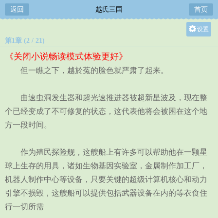
返回
越氏三国
首页
设置
第1章 (2 / 21)
关灯
《关闭小说畅读模式体验更好》
大
但一瞧之下，越於菟的脸色就严肃了起来。
中
小
曲速虫洞发生器和超光速推进器被超新星波及，现在整
个已经变成了不可修复的状态，这代表他将会被困在这个地
方一段时间。
作为殖民探险舰，这艘船上有许多可以帮助他在一颗星
球上生存的用具，诸如生物基因实验室，金属制作加工厂，
机器人制作中心等设备，只要关键的超级计算机核心和动力
引擎不损毁，这艘船可以提供包括武器设备在内的等衣食住
行一切所需