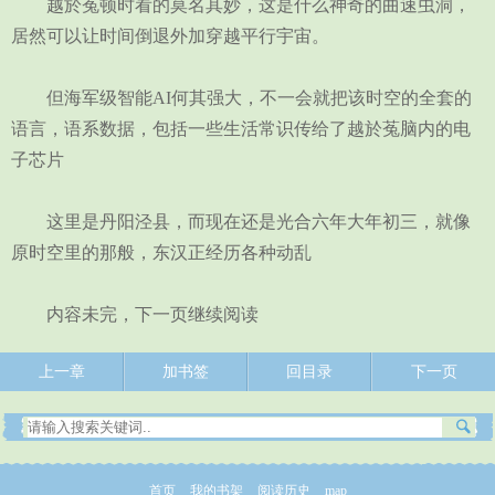
越於菟顿时看的莫名其妙，这是什么神奇的曲速虫洞，
居然可以让时间倒退外加穿越平行宇宙。
但海军级智能AI何其强大，不一会就把该时空的全套的
语言，语系数据，包括一些生活常识传给了越於菟脑内的电
子芯片
这里是丹阳泾县，而现在还是光合六年大年初三，就像
原时空里的那般，东汉正经历各种动乱
内容未完，下一页继续阅读
上一章
加书签
回目录
下一页
首页
我的书架
阅读历史
map