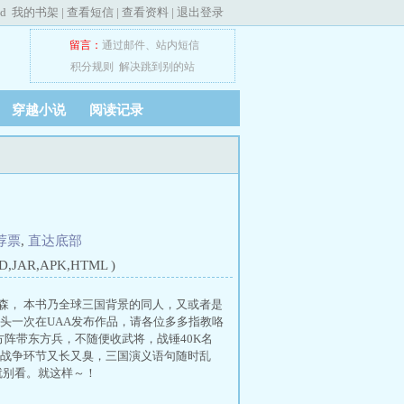
ed
我的书架
|
查看短信
|
查看资料
|
退出登录
留言：
通过邮件
、
站内短信
积分规则
解决跳到别的站
穿越小说
阅读记录
荐票
,
直达底部
JAR,APK,HTML )
森， 本书乃全球三国背景的同人，又或者是
头一次在UAA发布作品，请各位多多指教咯
方阵带东方兵，不随便收武将，战锤40K名
战争环节又长又臭，三国演义语句随时乱
就别看。就这样～！