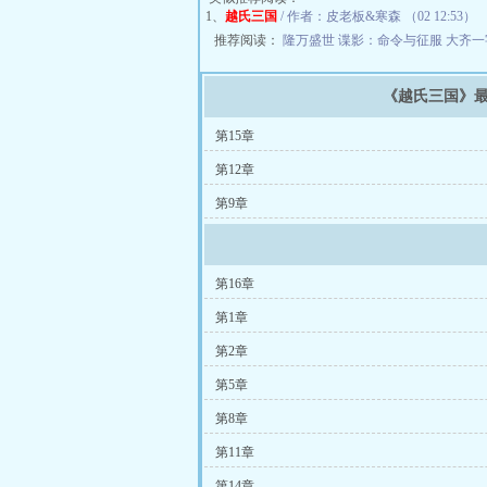
1、
越氏三国
/ 作者：皮老板&寒森 （02 12:53）
推荐阅读：
隆万盛世
谍影：命令与征服
大齐一
《越氏三国》
第15章
第12章
第9章
第16章
第1章
第2章
第5章
第8章
第11章
第14章