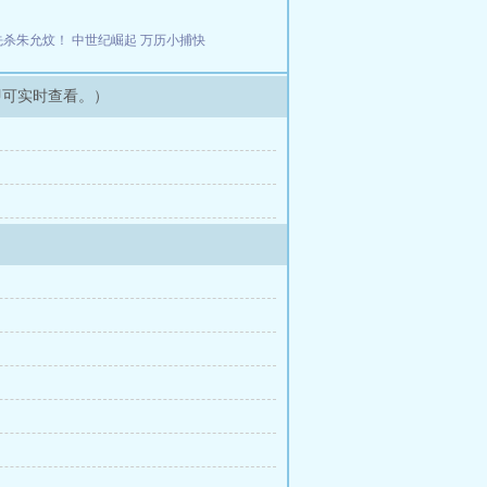
先杀朱允炆！
中世纪崛起
万历小捕快
即可实时查看。）