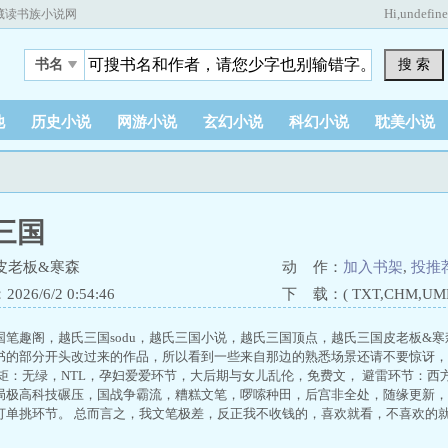
Hi,
undefin
藏读书族小说网
搜 索
书名
他
历史小说
网游小说
玄幻小说
科幻小说
耽美小说
三国
皮老板&寒森
动 作：
加入书架
,
投推
26/6/2 0:54:46
下 载：( TXT,CHM,UMD,
国笔趣阁，越氏三国sodu，越氏三国小说，越氏三国顶点，越氏三国皮老板&寒
书的部分开头改过来的作品，所以看到一些来自那边的熟悉场景还请不要惊讶，
规矩：无绿，NTL，孕妇爱爱环节，大后期与女儿乱伦，免费文， 避雷环节：西
局极高科技碾压，国战争霸流，糟糕文笔，啰嗦种田，后宫非全处，随缘更新，
打单挑环节。 总而言之，我文笔极差，反正我不收钱的，喜欢就看，不喜欢的