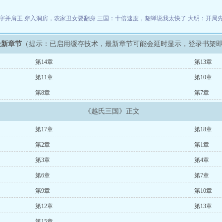
字并肩王
穿入洞房，农家丑女要翻身
三国：十倍速度，貂蝉说我太快了
大明：开局
最新章节
（提示：已启用缓存技术，最新章节可能会延时显示，登录书架
第14章
第13章
第11章
第10章
第8章
第7章
《越氏三国》正文
第17章
第18章
第2章
第1章
第3章
第4章
第6章
第7章
第9章
第10章
第12章
第13章
第15章