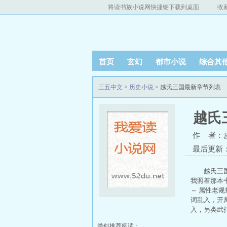
将读书族小说网快捷键下载到桌面
收
首页
玄幻
都市小说
综合其
三五中文
>
历史小说
> 越氏三国最新章节列表
越氏
作 者：
最后更新：20
越氏三
我照着那本
～ 属性老
词乱入，开
入，另类武
类似推荐阅读：