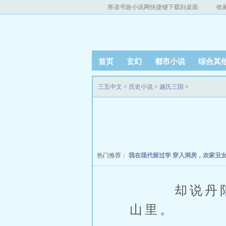
将读书族小说网快捷键下载到桌面
收
首页
玄幻
都市小说
综合其
三五中文
>
历史小说
>
越氏三国
>
热门推荐：
我在现代留过学
穿入洞房，农家丑
却说丹阳郡
山里。