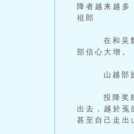
降者越来越多
祖郎
在和吴辉通
部信心大增。
山越部族，
投降奖励没
出去，越於菟
甚至自己走出