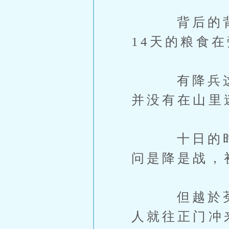
背后的背包
14天的粮食
有降兵这种
并没有在山里
十日的时间
问是降是战，
但越於菟只
人就往正门冲