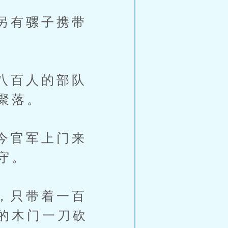
另有骡子携带
八百人的部队
聚落。
今官军上门来
守。
，只带着一百
的木门一刀砍