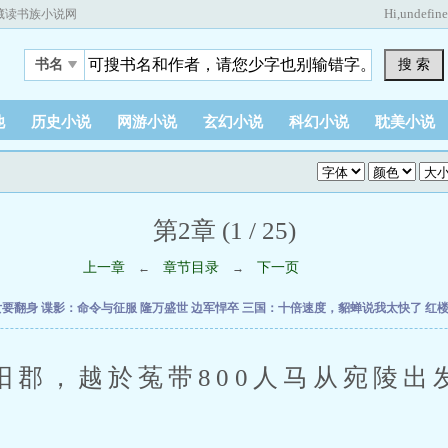
Hi,
undefin
藏读书族小说网
搜 索
书名
他
历史小说
网游小说
玄幻小说
科幻小说
耽美小说
第2章 (1 / 25)
上一章
章节目录
下一页
←
→
女要翻身
谍影：命令与征服
隆万盛世
边军悍卒
三国：十倍速度，貂蝉说我太快了
红
，越於菟带800人马从宛陵出