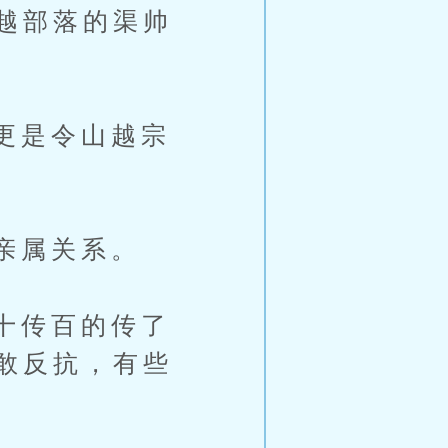
越部落的渠帅
更是令山越宗
亲属关系。
十传百的传了
敢反抗，有些