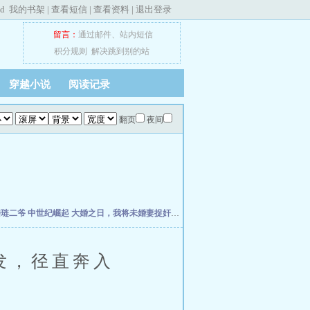
ed
我的书架
|
查看短信
|
查看资料
|
退出登录
留言：
通过邮件
、
站内短信
积分规则
解决跳到别的站
穿越小说
阅读记录
翻页
夜间
楼琏二爷
中世纪崛起
大婚之日，我将未婚妻捉奸在床
万历小捕快
荡宋
元初小道士纵
发，径直奔入