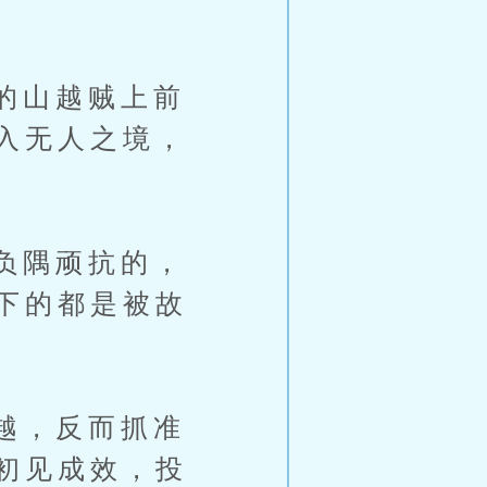
的山越贼上前
入无人之境，
负隅顽抗的，
下的都是被故
越，反而抓准
初见成效，投