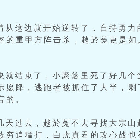
这边就开始逆转了，自持勇力
整的重甲方阵击杀，越於菟更是如
结束了，小聚落里死了好几个
示愿降，逃跑者被抓住了大半，剩
言的。
过去，越於菟不去寻找大宗山
族穷追猛打，白虎真君的攻心战也