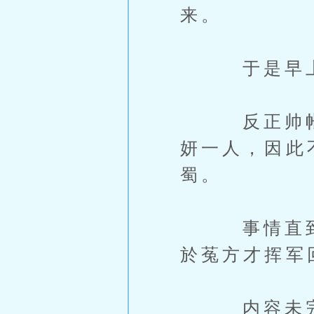
来。
于是早上就
反正帅帐外
妍一人，因此
蜀。
事情直到杜
於菟方才挥军
内容未完，