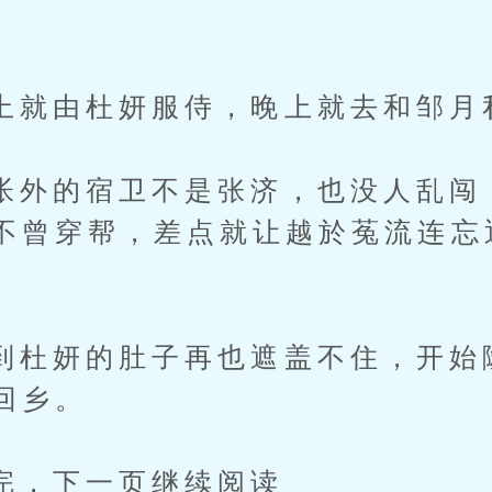
由杜妍服侍，晚上就去和邹月
的宿卫不是张济，也没人乱闯
不曾穿帮，差点就让越於菟流连忘
妍的肚子再也遮盖不住，开始
回乡。
下一页继续阅读