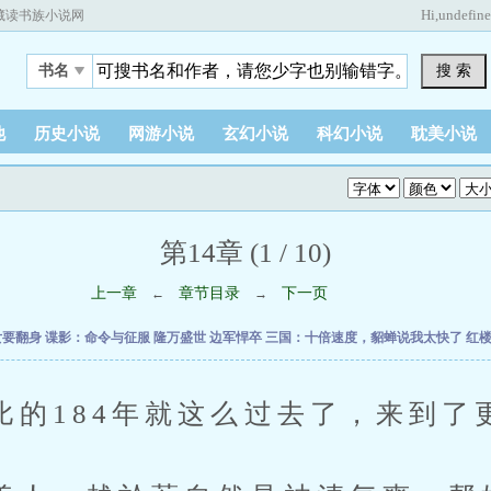
Hi,
undefin
藏读书族小说网
搜 索
书名
他
历史小说
网游小说
玄幻小说
科幻小说
耽美小说
第14章 (1 / 10)
上一章
章节目录
下一页
←
→
女要翻身
谍影：命令与征服
隆万盛世
边军悍卒
三国：十倍速度，貂蝉说我太快了
红
84年就这么过去了，来到了更