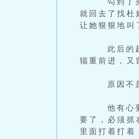
勾到了美人
就回去了找杜
让她狠狠地叫
此后的越於
辎重前进，又
原因不是其
他有心要扶
要了，必须抓
里面打着打着