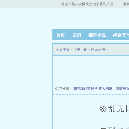
将读书族小说网快捷键下载到桌面
收
首页
玄幻
都市小说
综合其
三五中文
>
历史小说
>
越氏三国
>
热门推荐：
我在现代留过学
穿入洞房，农家丑
纷乱无比的1