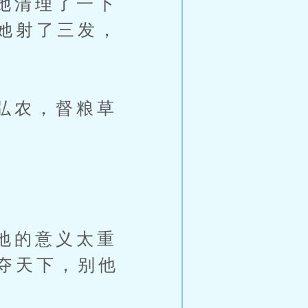
她清理了一下
她射了三发，
弘农，督粮草
地的意义太重
夺天下，别他