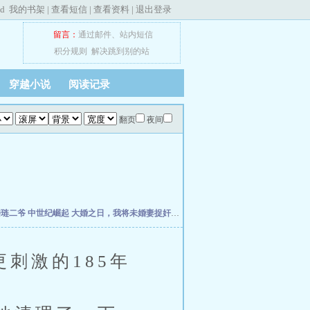
ed
我的书架
|
查看短信
|
查看资料
|
退出登录
留言：
通过邮件
、
站内短信
积分规则
解决跳到别的站
穿越小说
阅读记录
翻页
夜间
楼琏二爷
中世纪崛起
大婚之日，我将未婚妻捉奸在床
万历小捕快
荡宋
元初小道士纵
刺激的185年