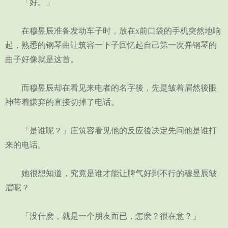
「好。」
在穆昱辰准备发动车子时，放在x前口袋的手机突然地响
起，熟悉的钢琴曲让筑容一下子回忆起自己第一次弹钢琴的
曲子好像就是这首。
而穆昱辰却在看见来电者的名字後，先是皱着眉然後眼
神带着嫌弃的直接切掉了电话。
「是谁呢？」庄筑容看见他的反应後决定先问他是谁打
来的电话。
她很想知道，究竟是谁才能让脾气好到不行的穆昱辰皱
眉呢？
「没什麽，就是一个朋友而已，怎麽？很在意？」