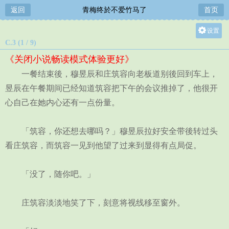
返回
青梅终於不爱竹马了
首页
设置
C.3 (1 / 9)
关灯
《关闭小说畅读模式体验更好》
大
一餐结束後，穆昱辰和庄筑容向老板道别後回到车上，
中
昱辰在午餐期间已经知道筑容把下午的会议推掉了，他很开
小
心自己在她内心还有一点份量。
「筑容，你还想去哪吗？」穆昱辰拉好安全带後转过头
看庄筑容，而筑容一见到他望了过来到显得有点局促。
「没了，随你吧。」
庄筑容淡淡地笑了下，刻意将视线移至窗外。