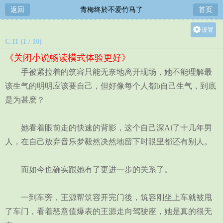
返回
青梅终於不爱竹马了
首页
设置
C.11 (1 / 10)
关灯
《关闭小说畅读模式体验更好》
大
手被紧拉着的筑容只能无奈地离开现场，她不能理解最
中
该生气的明明应该要自己，但好像每个人都b自己生气，到底
小
是为甚麽？
她看着眼前走的快速的背影，这个自己深Ai了十几年男
人，在自己放弃音乐梦毅然决然地留下时眼里都还有别人。
而如今也确实跟她有了更进一步的关系了。
一到车旁，王源帮筑容开完门後，筑容刚坐上车就被甩
了车门，看着怒意值爆表的王源走向驾驶座，她是真的很无