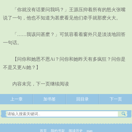
「你就没有话要问我吗？」王源压抑着所有的怒火张嘴
说了一句，他也不知道为甚麽看见他们牵手就那麽火大。
「……我该问甚麽？」可筑容看着窗外只是淡淡地回答
一句话。
【问你和她恩不恩Ai？问你和她昨天有多疯狂？问你是
不是又更Ai她？】
内容未完，下一页继续阅读
上一章
加书签
回目录
下一页
首页
我的书架
阅读历史
map