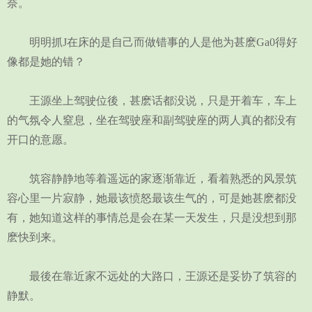
奈。
明明抓J在床的是自己而做错事的人是他为甚麽Ga0得好
像都是她的错？
王源坐上驾驶位後，甚麽话都没说，只是开着车，车上
的气氛令人窒息，坐在驾驶座和副驾驶座的两人真的都没有
开口的意愿。
筑容静静地等着遥远的家逐渐靠近，看着熟悉的风景筑
容心里一片寂静，她最该愤怒最该生气的，可是她甚麽都没
有，她知道这样的事情总是会在某一天发生，只是没想到那
麽快到来。
最後在靠近家不远处的大路口，王源还是妥协了筑容的
静默。