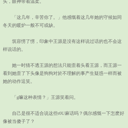
头，眼神带着温柔。
「这几年，辛苦你了。」他感慨着这几年她的守候如同
冬天的暖炉一般不可或缺。
筑容愣了愣，印象中王源是没有这样说过话的也不会这
样说话的。
她一时猜不透王源的想法只能歪着头看王源，而王源一
看到她歪了下头像是狗狗对於不理解的事产生疑惑一样而被
她的动作逗笑。
「g嘛这种表情？」王源笑着问。
自己是很不适合说这些r0U麻话吗？偶尔感慨一下怎麽好
像被当傻子了？