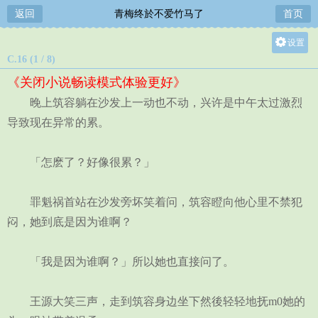
返回
青梅终於不爱竹马了
首页
设置
C.16 (1 / 8)
关灯
《关闭小说畅读模式体验更好》
大
晚上筑容躺在沙发上一动也不动，兴许是中午太过激烈
中
导致现在异常的累。
小
「怎麽了？好像很累？」
罪魁祸首站在沙发旁坏笑着问，筑容瞪向他心里不禁犯
闷，她到底是因为谁啊？
「我是因为谁啊？」所以她也直接问了。
王源大笑三声，走到筑容身边坐下然後轻轻地抚m0她的