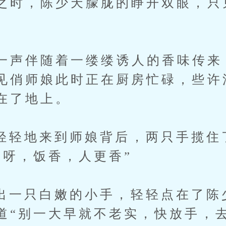
之时，陈少天朦胧的睁开双眼，只
。
声伴随着一缕缕诱人的香味传来
见俏师娘此时正在厨房忙碌，些许
在了地上。
地来到师娘背后，两只手揽住
香呀，饭香，人更香”
只白嫩的小手，轻轻点在了陈
道“别一大早就不老实，快放手，