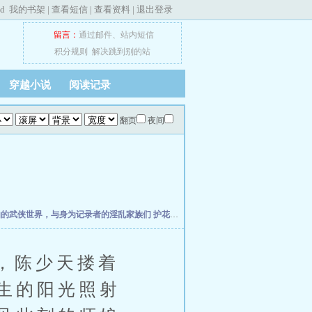
ed
我的书架
|
查看短信
|
查看资料
|
退出登录
留言：
通过邮件
、
站内短信
积分规则
解决跳到别的站
穿越小说
阅读记录
翻页
夜间
由的武侠世界，与身为记录者的淫乱家族们
护花大传之第一部—长鞭侠影
侠女传说
黄
，陈少天搂着
生的阳光照射