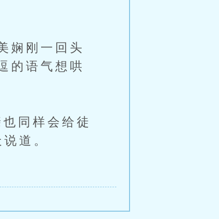
美娴刚一回头
逗的语气想哄
也同样会给徒
天说道。