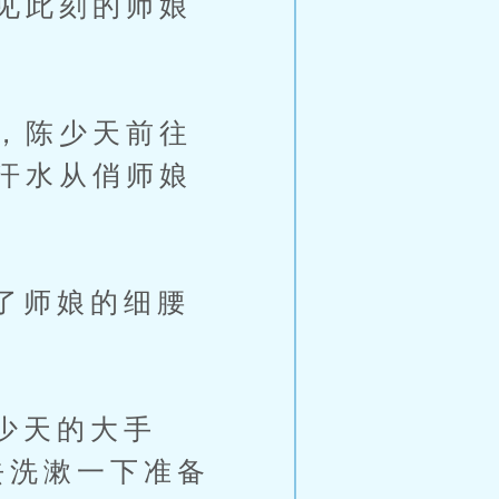
见此刻的师娘
，陈少天前往
汗水从俏师娘
了师娘的细腰
少天的大手
去洗漱一下准备