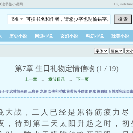
Hi,
undefin
藏读书族小说网
搜 索
书名
他
历史小说
网游小说
玄幻小说
科幻小说
耽美小说
第7章 生日礼物定情信物 (1 / 19)
上一章
章节目录
下一页
←
→
母子传
武林情皇传
王府春
龙襄
女侠和淫贼
黄蓉智斗群雄
剑魔
绛阙虹飞
性爱完全自
战，二人已经是累得筋疲力尽
夜，待到第二天太阳升起之时，初