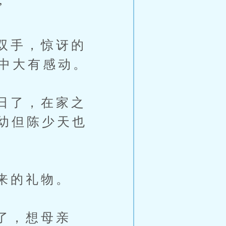
”
双手，惊讶的
心中大有感动。
日了，在家之
幼但陈少天也
来的礼物。
了，想母亲