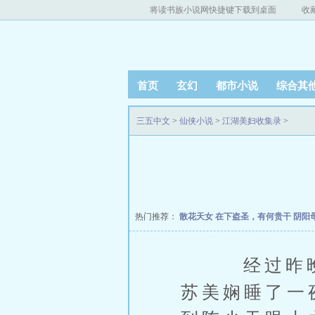
将读书族小说网快捷键下载到桌面
收
首页
玄幻
都市小说
综合其
三五中文
>
仙侠小说
>
江湖美妇收集录
>
热门推荐：
散花天女
在下盗圣，有何贵干
阴阳
经过昨晚大
苏美娴睡了一