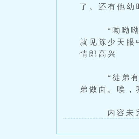
了。还有他幼
“呦呦呦，
就见陈少天眼
情郎高兴
“徒弟有些
弟做面。唉，
内容未完，