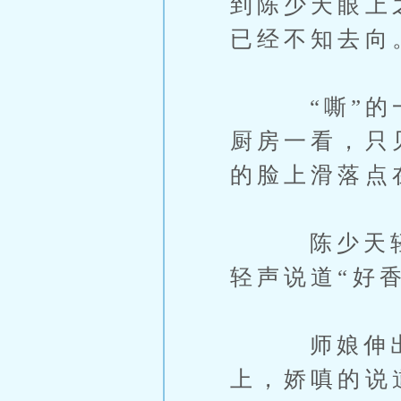
到陈少天眼上
已经不知去向
“嘶”的一
厨房一看，只
的脸上滑落点
陈少天轻轻
轻声说道“好
师娘伸出一
上，娇嗔的说