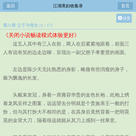
返回
江湖美妇收集录
首页
设置
第21章 父子与母女 (1 / 17)
关灯
《关闭小说畅读模式体验更好》
大
这五人其中有三人在前，两人在后紧紧地跟着，前面三
中
人有说有笑的边走边聊，呈现出一副父慈子孝妻贤的画面。
小
左边是陈少天无比熟悉的身影，略微有些消瘦的身子，
极为飘逸的长发。
头戴束发冠，身着一席雍容华贵的金色长袍，此袍上绣
着龙凤呈祥之图案，远远望去分明就是个贵族亲王一般的打
扮，但与其打扮大不相符的是，在其身后竟然背着一把明晃
晃的金背大刀，隔着很远就能从其刀上感到一丝寒意。