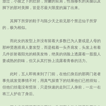
放过，小腹之下的肚脐，滑嫩的双肩，性感修长的美腿以及
脚下的那对美脚，皆是尽最大限度的漏了出来。
其脚下所穿的鞋子与陈少天之前见那个禁忌仙子所穿
的，极为相似。
而此女的发型上并没有留着大多数已为人妻或是人母的
那种贤惠搭肩人妻发型，而是梳着一头齐肩发，头发上有着
几件折射着阳光的精美发饰，绝美的俏脸上透露着一股股人
妻成熟的韵味，但又从其打扮上流露着青春的活力。
此时，五人即将来到了门前，在他们身后的那两门老者
事先就发觉事情不对，用真气探查下的结果他们已然得知，
但他们丝毫没有慌张，只是快速的走到三人身前，一左一右
将三人护在了身后。