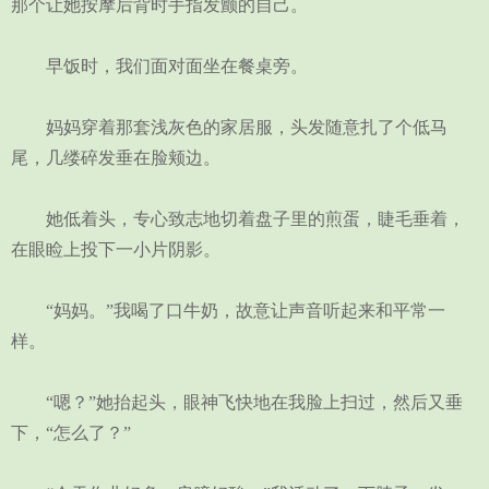
那个让她按摩后背时手指发颤的自己。
早饭时，我们面对面坐在餐桌旁。
妈妈穿着那套浅灰色的家居服，头发随意扎了个低马
尾，几缕碎发垂在脸颊边。
她低着头，专心致志地切着盘子里的煎蛋，睫毛垂着，
在眼睑上投下一小片阴影。
“妈妈。”我喝了口牛奶，故意让声音听起来和平常一
样。
“嗯？”她抬起头，眼神飞快地在我脸上扫过，然后又垂
下，“怎么了？”