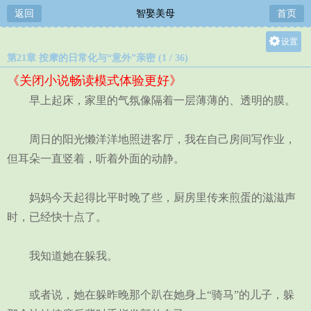
返回
智娶美母
首页
设置
第21章 按摩的日常化与“意外”亲密 (1 / 36)
关灯
《关闭小说畅读模式体验更好》
大
早上起床，家里的气氛像隔着一层薄薄的、透明的膜。
中
小
周日的阳光懒洋洋地照进客厅，我在自己房间写作业，
但耳朵一直竖着，听着外面的动静。
妈妈今天起得比平时晚了些，厨房里传来煎蛋的滋滋声
时，已经快十点了。
我知道她在躲我。
或者说，她在躲昨晚那个趴在她身上“骑马”的儿子，躲