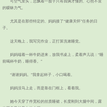
可空气里头，总飘着一股子只有我俩才懂的、心照不宣
的暧昧力气。
尤其是在那些特定的、妈妈接了“健康关怀”任务的日
子。
这天晚上，我写完作业，正打算洗漱睡觉。
妈妈端着一杯牛奶进来，放我书桌上，柔着声儿说：“睡
前喝杯牛奶，睡得香。”
“谢谢妈妈。”我拿起杯子，小口喝着。
妈妈没马上走，而是靠在门框上，看着我。
她今天穿了件宽松的丝质睡裙，长度刚到大腿中间，露