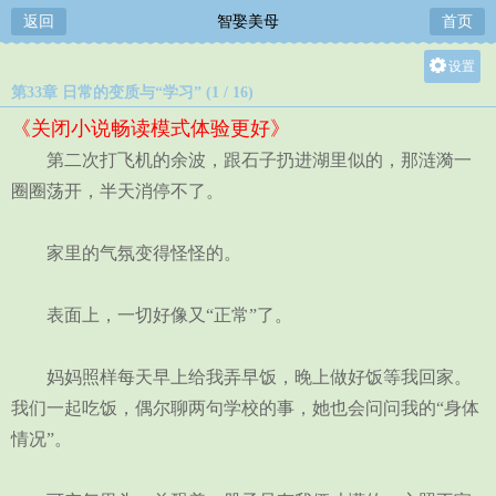
返回
智娶美母
首页
设置
第33章 日常的变质与“学习” (1 / 16)
关灯
《关闭小说畅读模式体验更好》
大
第二次打飞机的余波，跟石子扔进湖里似的，那涟漪一
中
圈圈荡开，半天消停不了。
小
家里的气氛变得怪怪的。
表面上，一切好像又“正常”了。
妈妈照样每天早上给我弄早饭，晚上做好饭等我回家。
我们一起吃饭，偶尔聊两句学校的事，她也会问问我的“身体
情况”。