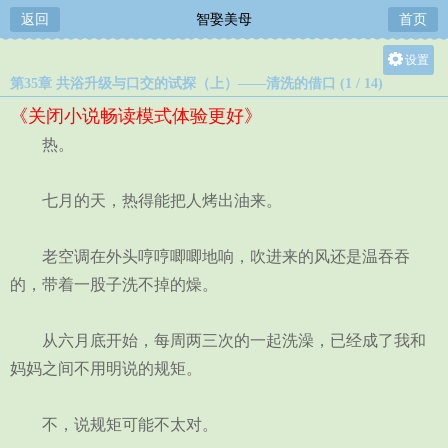
返回
智娶美母
首页
设置
第35章 共浴升级与口交的试探（上）——清洗的借口 (1 / 14)
关灯
《关闭小说畅读模式体验更好》
大
热。
中
小
七月的天，热得能把人烤出油来。
老空调在外头哼哼唧唧地响，吹进来的风还是温吞吞
的，带着一股子洗不掉的燥。
从六月底开始，每周两三次的一起洗澡，已经成了我和
妈妈之间不用明说的规矩。
不，说规矩可能不太对。