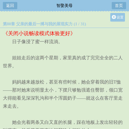
返回
智娶美母
首页
设置
第80章 父亲的最后一搏与我的展现实力 (1 / 31)
关灯
《关闭小说畅读模式体验更好》
大
日子像浸了蜜一样流淌。
中
小
姐姐走后的这两个星期，家里真的成了完完全全的二人
世界。
妈妈越来越放松，甚至有些时候，她会穿着我的旧T恤
——那对她来说明显太小，下摆只够勉强遮住臀部，领口宽
大得能看见深深乳沟和半个浑圆奶子——就这么在客厅里走
来走去。
她会光着两条又白又直的长腿，踩在地板上发出轻轻的