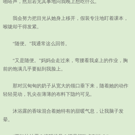
啪嗒声，然后若无其事地问我晚上想吃什么。
我会努力把目光从她身上移开，假装专注地盯着课本，
喉咙却干得发紧。
“随便。”我通常这么回答。
“又是随便。”妈妈会走过来，弯腰看我桌上的作业，胸
前的饱满几乎要贴到我脸上。
那对沉甸甸的奶子从宽大的领口垂下来，随着她的动作
轻轻晃动，乳尖在薄薄的布料下隐约可见。
沐浴露的香味混合着她特有的甜暖气息，让我脑子发
晕。