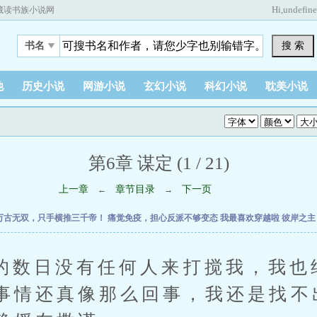
Hi,
undefin
藏读书族小说网
搜 索
书名
他
历史小说
网游小说
玄幻小说
科幻小说
耽美小说
第6章 谋定 (1 / 21)
上一章
章节目录
下一页
←
→
万古无双，只手横推三千帝！
痛觉免疫，担心反派不够变态
我最喜欢穿越啦
彼岸之
日没有任何人来打搅我，我也
事情还真像那么回事，我还是找不