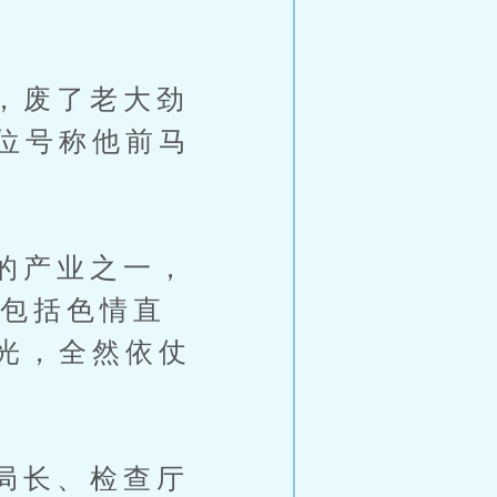
，废了老大劲
位号称他前马
的产业之一，
，包括色情直
光，全然依仗
局长、检查厅