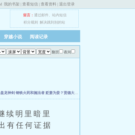
ed
我的书架
|
查看短信
|
查看资料
|
退出登录
留言：
通过邮件
、
站内短信
积分规则
解决跳到别的站
穿越小说
阅读记录
翻页
夜间
主
盘龙神剑
钢铁火药和施法者
贬妻为妾？贤德大妇她掀桌了
柯学：曹贼竟是我自己
天
继续明里暗里
出有任何证据