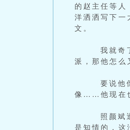
的赵主任等人
洋洒洒写下一
文。
我就奇了怪
派，那他怎么
要说他倒向
像……他现在
照颜斌透露
是知情的，这