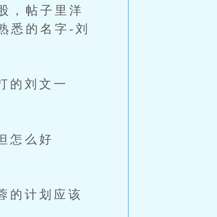
股，帖子里洋
熟悉的名字-刘
打的刘文一
但怎么好
蓉的计划应该