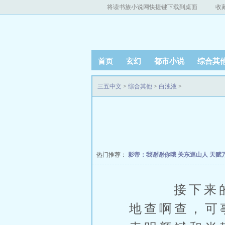
将读书族小说网快捷键下载到桌面
收
首页
玄幻
都市小说
综合其
三五中文
>
综合其他
>
白浊液
>
热门推荐：
影帝：我谢谢你哦
关东巡山人
天赋
接下来的数
地查啊查，可