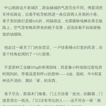
中山南路这片老城区，跟金融城的气质完全不同。傅晏清把
车停在路边，沿着手机导航拐进一条仅容两人并肩的小巷。
巷子里的路灯是暖hsE的，间隔很远，光晕暧昧地摊在青石板
路上。空气里有晚风带来的栀子花香，还混杂着不知谁家晚
饭的油烟味。
他走过一家关了门的杂货店、一户挂着褪sE灯笼的民居，在
某个转角处闻到了一GU甜香。
不是那种工业糖JiNg的单薄甜味，而是像小时候路过面包房
时闻到的、带着温度和呼x1的那种——h油、面粉、牛N和某
种说不清的、属於「家」的东西。
巷子尽头，那扇木门掩着。门上方挂着「拾光」的匾额，门
缝里泄出一线光。门口没有等位的人——这不符合一家「都