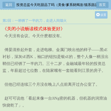
【BL】投资总监今天吃甜品了吗（美食/爹系财阀攻/猫系甜品师受)
返回
首页
设置
第2回：一柄锈了一半的刀，走进人间烟火
关灯
《关闭小说畅读模式体验更好》
大
今天没有会议。今天什麽都没有。
中
小
傅晏清拎起外套，走进电梯。金属门映出他的样子——黑sE
衬衫，深灰sE西K，袖口的钮扣是银sE的，整个人像一柄没出
鞘但已经锈了一半的刀。三十二岁，金融城最年轻的投资总
监，年薪超过七位数，在陆家嘴有一套能看到江景的房子。
但他已经连续三个月没在晚上八点前离开过办公室了。
赵可可说他「看起来像一台JiNg密的机器，但机器的润滑油
快烧乾了」。