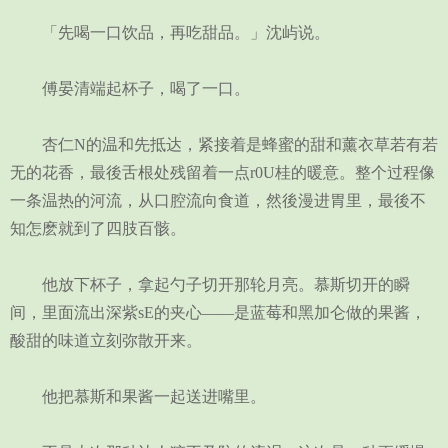
「先喝一口饮品，再吃甜品。」沈屿说。
傅晏清端起杯子，喝了一口。
杏仁N的温和先抵达，紧接着是蜂蜜的甜和薰衣草若有若
无的花香，最後舌根处残留着一点r0U桂的暖意。整个过程像
一条温热的河流，从口腔流向食道，然後漫进胃里，最後不
知怎麽就到了四肢百骸。
他放下杯子，拿起勺子切开那轮月亮。慕斯切开的瞬
间，里面流出深紫sE的夹心——是蓝莓和黑加仑做的果酱，
酸甜的味道立刻弥散开来。
他把慕斯和果酱一起送进嘴里。