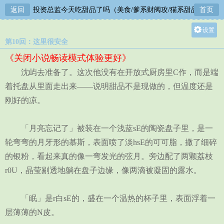
【BL】投资总监今天吃甜品了吗（美食/爹系财阀攻/猫系甜品师受)
返回
首页
设置
第10回：这里很安全
关灯
《关闭小说畅读模式体验更好》
大
沈屿去准备了。这次他没有在开放式厨房里C作，而是端
中
着托盘从里面走出来——说明甜品不是现做的，但温度还是
小
刚好的凉。
「月亮忘记了」被装在一个浅蓝sE的陶瓷盘子里，是一
轮弯弯的月牙形的慕斯，表面喷了淡hsE的可可脂，撒了细碎
的银粉，看起来真的像一弯发光的弦月。旁边配了两颗荔枝
r0U，晶莹剔透地躺在盘子边缘，像两滴被凝固的露水。
「眠」是r白sE的，盛在一个温热的杯子里，表面浮着一
层薄薄的N皮。