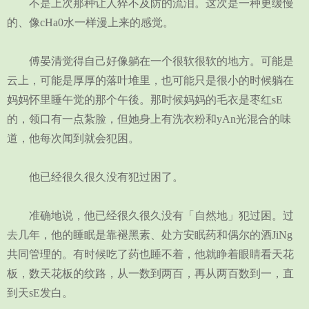
不是上次那种让人猝不及防的流泪。这次是一种更缓慢
的、像cHa0水一样漫上来的感觉。
傅晏清觉得自己好像躺在一个很软很软的地方。可能是
云上，可能是厚厚的落叶堆里，也可能只是很小的时候躺在
妈妈怀里睡午觉的那个午後。那时候妈妈的毛衣是枣红sE
的，领口有一点紮脸，但她身上有洗衣粉和yAn光混合的味
道，他每次闻到就会犯困。
他已经很久很久没有犯过困了。
准确地说，他已经很久很久没有「自然地」犯过困。过
去几年，他的睡眠是靠褪黑素、处方安眠药和偶尔的酒JiNg
共同管理的。有时候吃了药也睡不着，他就睁着眼睛看天花
板，数天花板的纹路，从一数到两百，再从两百数到一，直
到天sE发白。