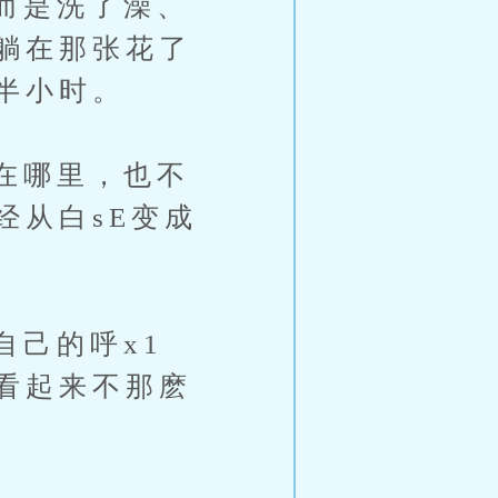
而是洗了澡、
躺在那张花了
半小时。
在哪里，也不
经从白sE变成
己的呼x1
看起来不那麽