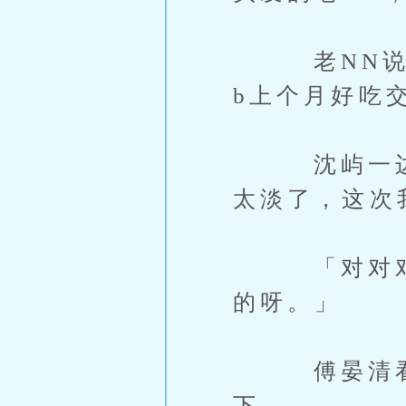
老NN说话
b上个月好吃
沈屿一边挤
太淡了，这次
「对对对，
的呀。」
傅晏清看着
下。