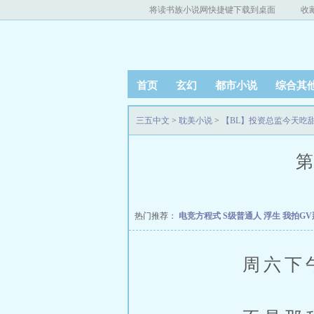
将读书族小说网快捷键下载到桌面
收
首页
玄幻
都市小说
综合其
三五中文
>
耽美小说
>
【BL】投资总监今天吃甜
第
热门推荐：
电竞方程式
S级普通人
浮生
我拍G
周六下午，