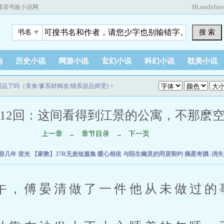
Hi,
undefin
藏读书族小说网
搜 索
书名
他
历史小说
网游小说
玄幻小说
科幻小说
耽美小说
品了吗（美食/爹系财阀攻/猫系甜品师受)
>
12回：这间看得到江景的公寓，不那麽
上一章
章节目录
下一页
←
→
V那几年
逆光
【家教】27R无差短篇集
暖心相依
与陌生幽灵的同居契约
摘星奇蹟–消
傅晏清做了一件他从未做过的