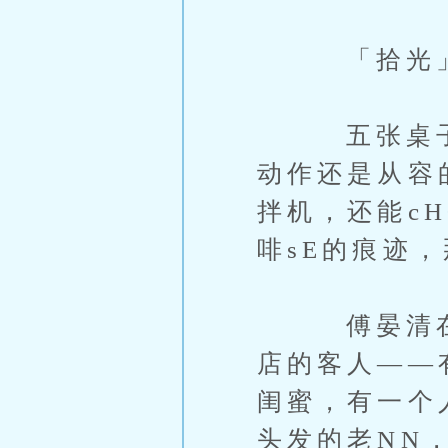
「拾光」门
五张桌子全
动作还是从容
拌机，还能c
啡sE的痕迹
傅晏清在门
店的客人——
闺蜜，有一个
头发的老NN