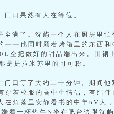
口果然有人在等位。
满了。沈屿一个人在厨房里忙
的——他同时顾着烤箱里的东西和
H0U空把做好的甜品端出来。围裙
，那是提拉米苏里的可可粉。
口等了大约二十分钟。期间他
有穿着校服的高中生情侣，有结伴
人在角落里安静看书的中年nV人
，端着一杯热牛N坐在吧台边跟沈