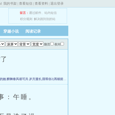
ed
我的书架
|
查看短信
|
查看资料
|
退出登录
留言：
通过邮件
、
站内短信
积分规则
解决跳到别的站
穿越小说
阅读记录
翻页
夜间
空了
失的她
醉舞春风谁可共
岁月漫长,我等你2(再续前缘)
扭曲仙境-Welcome to the Villans w
事：午睡。