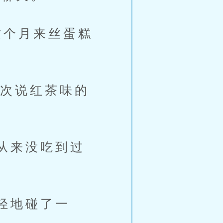
个月来丝蛋糕
次说红茶味的
从来没吃到过
轻地碰了一