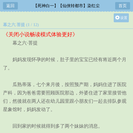
返回
【死神白一】【仙侠转都市】染红尘
首页
设置
幕之六.菩提 (1 / 12)
关灯
《关闭小说畅读模式体验更好》
大
幕之六·菩提
中
小
妈妈发现怀孕的时候，肚子里的宝宝已经有将近两个月
了。
瓜熟蒂落，七个来月後，按照预产期，妈妈住进了医院
产科，因为爸爸需要照顾医院那边，外婆住进了家里接管他
们，然後就在两人还在幼儿园里跟小朋友们一起去排队参观
星象馆时，妈妈发动了。
回到家的时候就得到多了两个妹妹的消息。