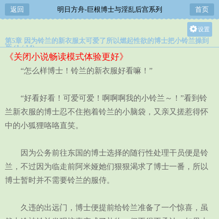
返回
明日方舟-巨根博士与淫乱后宫系列
首页
设置
第5章 因为铃兰的新衣服太可爱了所以燃起性欲的博士把小铃兰操到
关灯
死 (1 / 14)
《关闭小说畅读模式体验更好》
大
“怎么样博士！铃兰的新衣服好看嘛！”
中
小
“好看好看！可爱可爱！啊啊啊我的小铃兰～！”看到铃
兰新衣服的博士忍不住抱着铃兰的小脑袋，又亲又搓惹得怀
中的小狐狸咯咯直笑。
因为公务前往东国的博士选择的随行性处理干员便是铃
兰，不过因为临走前阿米娅她们狠狠渴求了博士一番，所以
博士暂时并不需要铃兰的服侍。
久违的出远门，博士便提前给铃兰准备了一个惊喜，虽