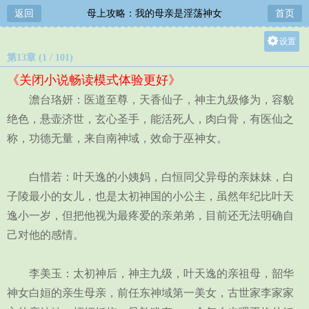
返回
母上攻略：我的母亲是淫荡神女
首页
设置
第13章 (1 / 101)
关灯
《关闭小说畅读模式体验更好》
大
澹台珞妍：医道至尊，天香仙子，神主九级修为，容貌
中
绝色，悬壶济世，玄心圣手，能活死人，肉白骨，有医仙之
小
称，功德无量，来自南神域，效命于巫神女。
白惜若：叶天逸的小姨妈，白恒同父异母的亲妹妹，白
子陵最小的女儿，也是太初神国的小公主，虽然年纪比叶天
逸小一岁，但把他视为最疼爱的亲弟弟，目前还无法明确自
己对他的感情。
李美玉：太初神后，神主九级，叶天逸的亲祖母，韶华
神女白姮的亲生母亲，前任东神域第一美女，古世家李家家