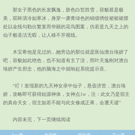
那女子黑色的长发飘逸，肤色白皙胜雪，容貌甚是极
美，双眸清冷如寒冰，身穿一袭青绿色的锦缎绣纹裙裾裙摆
处以金线勾勒出繁复而华丽的花鸟图案，仿若是九天之上的
仙子般圣洁无暇，让人移不开视线。
木宝希他是见过的…她旁边的那位就是医仙澹台珞妍了
吧，容貌如此绝色，也不知道有主了没，而叶天逸刚对澹台
珞妍产生邪念，他的脑海之中就响起系统提示音。
“叮！发现新的九天神女录中仙子，悬壶济世，澹台珞
妍，攻略即可获得始源神体，女神点1w，注：此女乃是宿主
的真命天女，宿主如若不能与此女修成正果，会遭天谴”
内容未完，下一页继续阅读