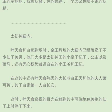
主的亲妹妹，妩媚妖娆，风韵犹存，一个怎么也喂不饱的妖
精。
……………………………………
太初神殿内。
叶天逸和白姮到场时，金玉辉煌的大殿内已经落座了不
少仙子美男，他们大多是太初神国的小皇子妃子，公主以及
驸马，还有无心权势逍遥自在的小王爷和王妃。
在这其中还有叶天逸熟悉的大长老白正天和他的夫人萧
可苒，其子白家第一人白长安。
这时，叶天逸巡视的目光在移到其中两位绝色美艳的仙
子上时停了下来。