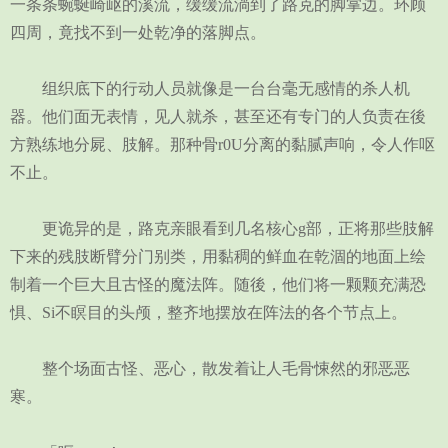
一条条蜿蜒崎岖的溪流，缓缓流淌到了路克的脚掌边。环顾
四周，竟找不到一处乾净的落脚点。
组织底下的行动人员就像是一台台毫无感情的杀人机
器。他们面无表情，见人就杀，甚至还有专门的人负责在後
方熟练地分屍、肢解。那种骨r0U分离的黏腻声响，令人作呕
不止。
更诡异的是，路克亲眼看到几名核心g部，正将那些肢解
下来的残肢断臂分门别类，用黏稠的鲜血在乾涸的地面上绘
制着一个巨大且古怪的魔法阵。随後，他们将一颗颗充满恐
惧、Si不瞑目的头颅，整齐地摆放在阵法的各个节点上。
整个场面古怪、恶心，散发着让人毛骨悚然的邪恶恶
寒。