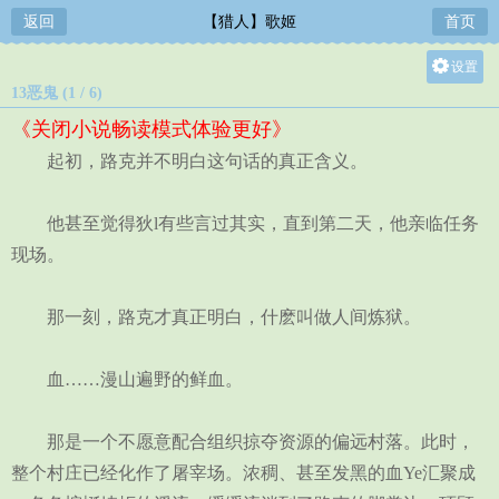
返回
【猎人】歌姬
首页
设置
13恶鬼 (1 / 6)
关灯
《关闭小说畅读模式体验更好》
大
起初，路克并不明白这句话的真正含义。
中
小
他甚至觉得狄l有些言过其实，直到第二天，他亲临任务
现场。
那一刻，路克才真正明白，什麽叫做人间炼狱。
血……漫山遍野的鲜血。
那是一个不愿意配合组织掠夺资源的偏远村落。此时，
整个村庄已经化作了屠宰场。浓稠、甚至发黑的血Ye汇聚成