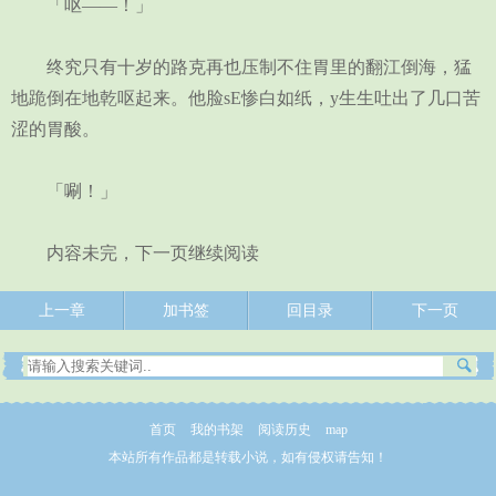
「呕——！」
终究只有十岁的路克再也压制不住胃里的翻江倒海，猛
地跪倒在地乾呕起来。他脸sE惨白如纸，y生生吐出了几口苦
涩的胃酸。
「唰！」
内容未完，下一页继续阅读
上一章
加书签
回目录
下一页
首页
我的书架
阅读历史
map
本站所有作品都是转载小说，如有侵权请告知！