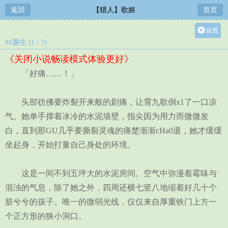
返回
【猎人】歌姬
首页
设置
01重生 (1 / 7)
关灯
《关闭小说畅读模式体验更好》
大
「好痛……！」
中
小
头部彷佛要炸裂开来般的剧痛，让霄九歌倒x1了一口凉
气。她单手撑着冰冷的水泥墙壁，指尖因为用力而微微发
白，直到那GU几乎要撕裂灵魂的痛楚渐渐cHa0退，她才缓缓
坐起身，开始打量自己身处的环境。
这是一间不到五坪大的水泥房间。空气中弥漫着霉味与
混浊的气息，除了她之外，四周还横七竖八地缩着好几十个
脏兮兮的孩子。唯一的微弱光线，仅仅来自厚重铁门上方一
个正方形的狭小洞口。