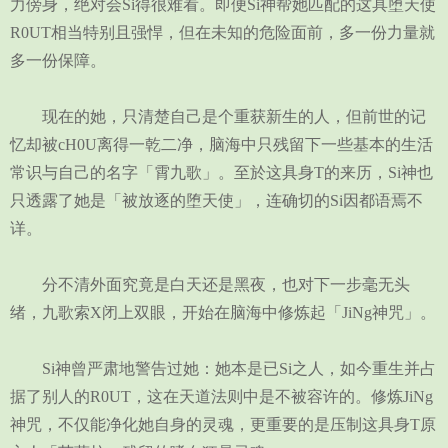
力傍身，绝对会Si得很难看。即便Si神帮她匹配的这具堕天使
R0UT相当特别且强悍，但在未知的危险面前，多一份力量就
多一份保障。
现在的她，只清楚自己是个重获新生的人，但前世的记
忆却被cH0U离得一乾二净，脑海中只残留下一些基本的生活
常识与自己的名字「霄九歌」。至於这具身T的来历，Si神也
只透露了她是「被放逐的堕天使」，连确切的Si因都语焉不
详。
分不清外面究竟是白天还是黑夜，也对下一步毫无头
绪，九歌索X闭上双眼，开始在脑海中修炼起「JiNg神咒」。
Si神曾严肃地警告过她：她本是已Si之人，如今重生并占
据了别人的R0UT，这在天道法则中是不被容许的。修炼JiNg
神咒，不仅能净化她自身的灵魂，更重要的是压制这具身T原