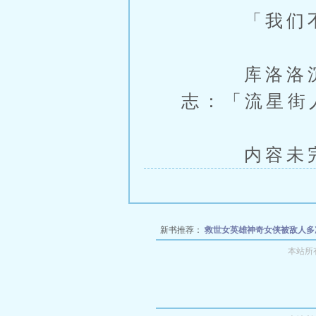
「我们不需
库洛洛沉声
志：「流星街
内容未完，
新书推荐：
救世女英雄神奇女侠被敌人多
士团内被蒙德小鬼相继开苞破处，慢人一
本站所
的宿舍双飞侍奉❤️~
与可爱软糯的摩尔曼斯
需要先向大家取精学习❤
被前任黑人指挥
无法再对抗自己的敌人们！
关于西风骑士