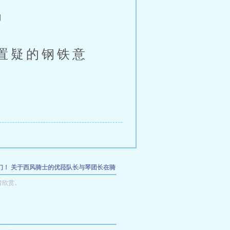
」
置疑的钢铁意
们！
关于西风骑士的优菈队长与琴团长在骑
的好色痴女雌性这件事！
约克城与花园小姐
者欣赏。
~清纯美丽的女友斯卡蒂在和博士亲热之前
性快感和性高潮是弱点的她哪怕刀枪不入也
着办公室大门倾听着，二位好友女性被逐渐