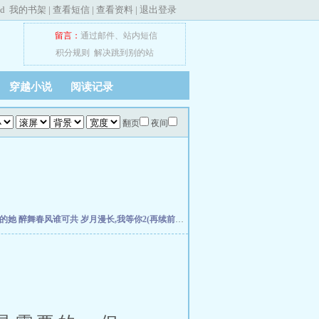
ed
我的书架
|
查看短信
|
查看资料
|
退出登录
留言：
通过邮件
、
站内短信
积分规则
解决跳到别的站
穿越小说
阅读记录
翻页
夜间
失的她
醉舞春风谁可共
岁月漫长,我等你2(再续前缘)
扭曲仙境-Welcome to the Villans w