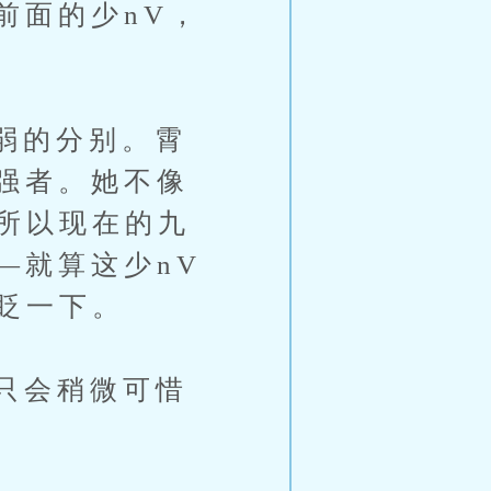
前面的少nV，
弱的分别。霄
强者。她不像
所以现在的九
—就算这少nV
眨一下。
只会稍微可惜