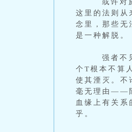
或许对於毫
这里的法则从
念里，那些无
是一种解脱。
强者不见得
个T根本不算
使其湮灭。不
毫无理由——
血缘上有关系
乎。