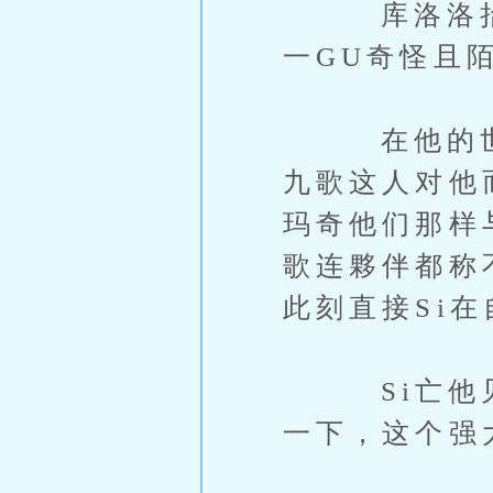
库洛洛抬起头
一GU奇怪且
在他的世界
九歌这人对他
玛奇他们那样
歌连夥伴都称
此刻直接Si
Si亡他见
一下，这个强