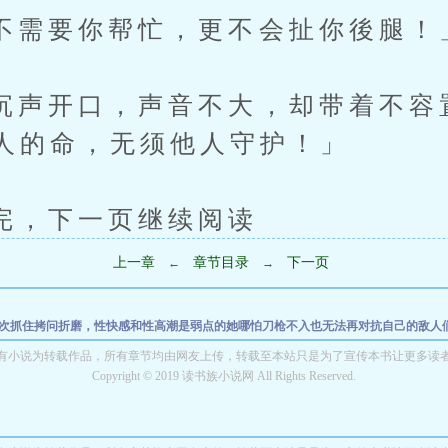
要你帮忙，更不会扯你後腿！
开口，声音不大，却带着不容
人的命，无须他人守护！」
下一页继续阅读
上一章
章节目录
下一页
←
→
次抓住拷问折磨，性快感和性高潮是弱点的她哪怕刀枪不入也无法再对抗自己的敌人
步的苦主旅行者隔着办公室大门倾听着，二位好友女性被逐渐被开发成了专属于小鬼
有小说为转载作品，所有章节均由网友上传，转载至本站只是为了宣传本书让更多读
克尽情缠绵吧❤~
Copyright © 2019 读书族小说网 All Rights Reserved.
小丘镇往事：于淤泥中绽放的黑白蔷薇❤️~
海滨酒馆的淫靡轮奸派对
官玩弄到移情别恋黑屌上瘾的大凤♥～
救世女英雄神奇女侠被敌人多次抓住拷问折磨，
的优菈队长与琴团长在骑士团内被蒙德小鬼相继开苞破处，慢人一步的苦主旅行者隔