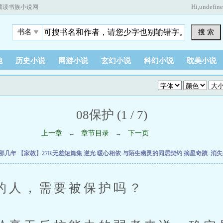
Hi,
undefin
藏读书族小说网
搜 索
书名
他
历史小说
网游小说
玄幻小说
科幻小说
耽美小说
08保护 (1 / 7)
上一章
章节目录
下一页
←
→
V那几年
【家教】27R无差短篇集
逆光
暖心相依
与陌生幽灵的同居契约
摘星奇蹟–消
，需要被保护吗？