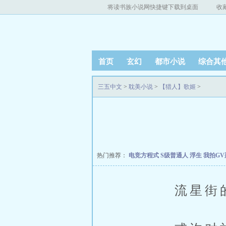
将读书族小说网快捷键下载到桌面
收
首页
玄幻
都市小说
综合其
三五中文
>
耽美小说
>
【猎人】歌姬
>
热门推荐：
电竞方程式
S级普通人
浮生
我拍G
流星街的人