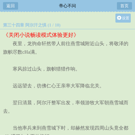
返回
帝心不问
首页
设置
第三十四章 阿尔汗之惧 (1 / 10)
关灯
《关闭小说畅读模式体验更好》
大
夜里，龙驹命轩然带人前往燕雪城附近山头，将敬泽的
中
旗帜尽数cHa满。
小
寒风掠过山头，旗帜猎猎作响。
远远望去，彷佛仁心王亲率大军降临北关。
翌日清晨，阿尔汗整军出发，率领游牧大军朝燕雪城而
去。
当他率兵来到燕雪城下时，却赫然发现四周山头竟全都