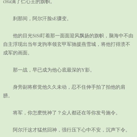
cHa满了仁心王的旗帜。
刹那间，阿尔汗脸sE骤变。
他的目光SiSi盯着那一面面迎风飘扬的旗帜，脑海中不由
自主浮现出当年龙驹率领玄甲军驰援燕雪城，将他打得溃不
成军的画面。
那一战，早已成为他心底最深的Y影。
身旁副将察觉他久久未动，忍不住伸手拍了拍他的肩
膀。
将军，你怎麽恍神了？众人都还在等你发号施令。
阿尔汗这才猛然回神，强行压下心中不安，沉声下令。