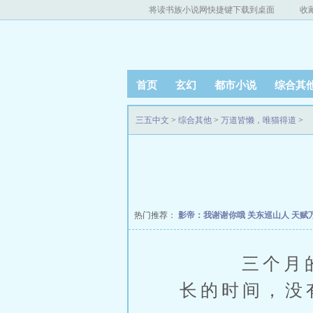
将读书族小说网快捷键下载到桌面
收
首页
玄幻
都市小说
综合其
三五中文
>
综合其他
>
万道皆懒，唯猫得道
>
热门推荐：
影帝：我谢谢你哦
关东巡山人
天赋
三个月的清
长的时间，没