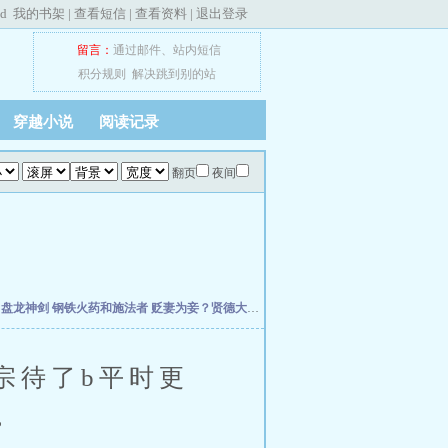
ed
我的书架
|
查看短信
|
查看资料
|
退出登录
留言：
通过邮件
、
站内短信
积分规则
解决跳到别的站
穿越小说
阅读记录
翻页
夜间
主
盘龙神剑
钢铁火药和施法者
贬妻为妾？贤德大妇她掀桌了
柯学：曹贼竟是我自己
小
待了b平时更
。