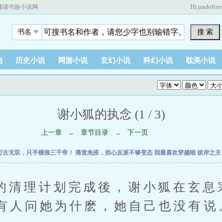
Hi,
undefin
藏读书族小说网
搜 索
书名
他
历史小说
网游小说
玄幻小说
科幻小说
耽美小说
谢小狐的执念 (1 / 3)
上一章
章节目录
下一页
←
→
万古无双，只手横推三千帝！
痛觉免疫，担心反派不够变态
我最喜欢穿越啦
彼岸之
理计划完成後，谢小狐在玄息宗
有人问她为什麽，她自己也没有说