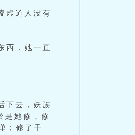
凌虚道人没有
东西，她一直
活下去，妖族
於是她修，修
惮；修了千