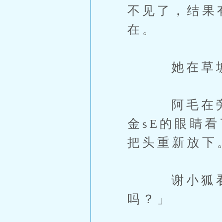
不见了，结果
在。
她在草坡上
阿毛在旁边
金sE的眼睛
把头重新放下
谢小狐看着
吗？」