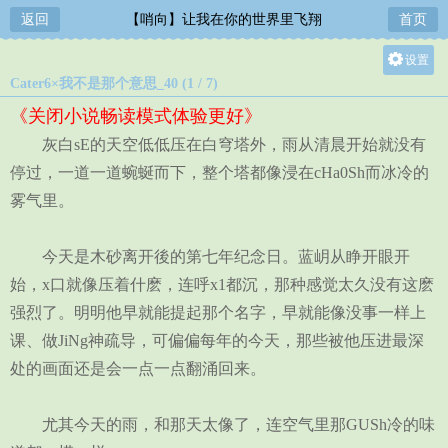
返回
【哨向】让我在你的世界里飞翔
首页
设置
Cater6×我不是那个意思_40 (1 / 7)
关灯
《关闭小说畅读模式体验更好》
大
灰白sE的天空低低压在白穹塔外，雨从清晨开始就没有
中
停过，一道一道蜿蜒而下，整个塔都像浸在cHa0Sh而冰冷的
小
雾气里。
今天是木砂离开後的第七年纪念日。蓝岄从睁开眼开
始，x口就像压着什麽，连呼x1都沉，那种感觉太久没有这麽
强烈了。明明他早就能提起那个名字，早就能像没事一样上
课、做JiNg神疏导，可偏偏每年的今天，那些被他压进最深
处的画面还是会一点一点翻涌回来。
尤其今天的雨，和那天太像了，连空气里那GUSh冷的味