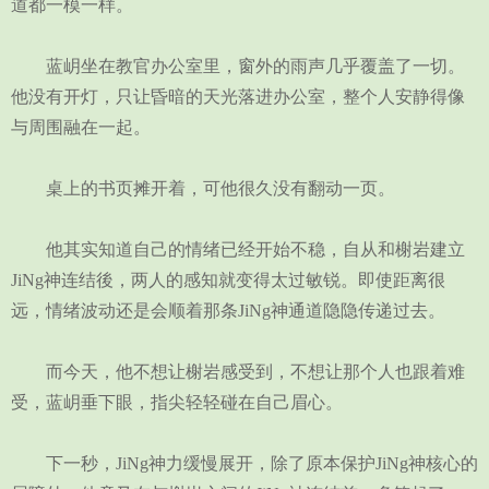
道都一模一样。
蓝岄坐在教官办公室里，窗外的雨声几乎覆盖了一切。
他没有开灯，只让昏暗的天光落进办公室，整个人安静得像
与周围融在一起。
桌上的书页摊开着，可他很久没有翻动一页。
他其实知道自己的情绪已经开始不稳，自从和榭岩建立
JiNg神连结後，两人的感知就变得太过敏锐。即使距离很
远，情绪波动还是会顺着那条JiNg神通道隐隐传递过去。
而今天，他不想让榭岩感受到，不想让那个人也跟着难
受，蓝岄垂下眼，指尖轻轻碰在自己眉心。
下一秒，JiNg神力缓慢展开，除了原本保护JiNg神核心的