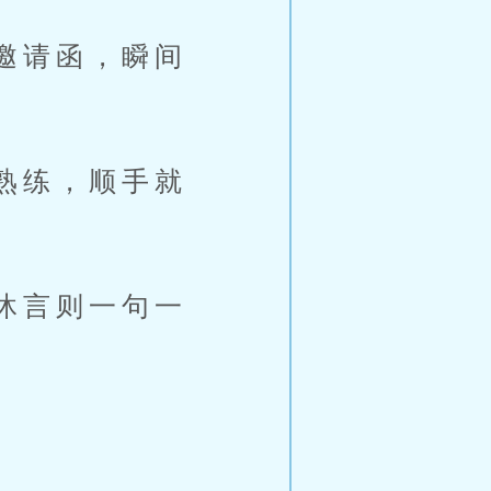
邀请函，瞬间
熟练，顺手就
沐言则一句一