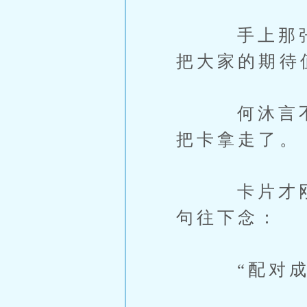
手上那张卡
把大家的期待
何沐言不知
把卡拿走了。
卡片才刚摊
句往下念：
“配对成功