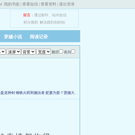
ed
我的书架
|
查看短信
|
查看资料
|
退出登录
留言：
通过邮件
、
站内短信
积分规则
解决跳到别的站
穿越小说
阅读记录
翻页
夜间
)
主
盘龙神剑
钢铁火药和施法者
贬妻为妾？贤德大妇她掀桌了
天魔道圣
柯学：曹贼竟是