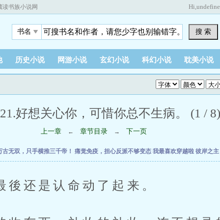
Hi,
undefin
藏读书族小说网
搜 索
书名
他
历史小说
网游小说
玄幻小说
科幻小说
耽美小说
21.好想关心你，可惜你总不生病。 (1 / 8
上一章
章节目录
下一页
←
→
万古无双，只手横推三千帝！
痛觉免疫，担心反派不够变态
我最喜欢穿越啦
彼岸之
还是认命动了起来。