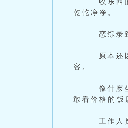
收东西的收
乾乾净净。
恋综录到後
原本还以为
容。
像什麽坐游
敢看价格的饭
工作人员就