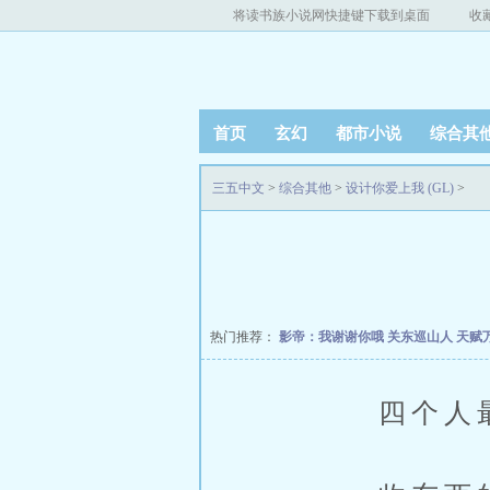
将读书族小说网快捷键下载到桌面
收
首页
玄幻
都市小说
综合其
三五中文
>
综合其他
>
设计你爱上我 (GL)
>
热门推荐：
影帝：我谢谢你哦
关东巡山人
天赋
四个人最後