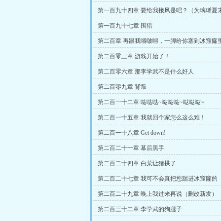
第一百九十四章 要给我接风是吧？（为璃琋夏
万字大章）
第一百九十七章 围猎
第二百章 再跟我嘚啵嘚，一脚给你塞到冰窟窿
第二百零三章 游戏开始了！
第二百零六章 那李学武不是什么好人
第二百零九章 背叛
第二百一十二章 哒哒哒~哒哒哒~哒哒哒~
第二百一十五章 我就回个家怎么这么难！
第二百一十八章 Get down!
第二百二十一章 幕后黑手
第二百二十四章 白菜让猪拱了
第二百二十七章 我可不会真把您踹进冰窟窿的
第二百二十九章 晚上我过来再说（删改新发）
第二百三十二章 李学武的狗腿子