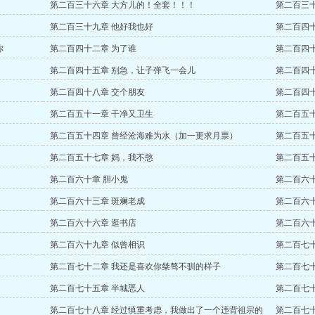
第二百三十六章 大方儿的！全套！！！
第二百三
第二百三十九章 他好我也好
第二百四
你
第二百四十二章 为了谁
第二百四
第二百四十五章 别急，让子弹飞一会儿
第二百四
第二百四十八章 交个朋友
第二百四十
第二百五十一章 干净又卫生
第二百五
第二百五十四章 曾经沧海难为水（加一更求月票）
第二百五十
第二百五十七章 妈，我不憨
第二百五
第二百六十章 胆小鬼
第二百六十
第二百六十三章 斑斓老成
第二百六十
第二百六十六章 逛书店
第二百六
第二百六十九章 似曾相识
第二百七
第二百七十二章 我还是喜欢你桀骜不驯的样子
第二百七十
第二百七十五章 半城恶人
第二百七十六
第二百七十八章 经过慎重考虑，我做出了一个违背祖宗的
第二百七