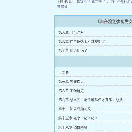
推荐阅读：
权野沉沦
都重生了，谁还不弥补遗
费修仙
《四合院之饮食男
第65章 门当户对
第62章 红星钢铁太不讲规矩了！
第59章 他说他病了
正文卷
第三章 老爹撵人
第六章 工作确定
第九章 想当初，老子滴队伍才开张，总共...
第十二章 若只如初见
第十五章 老李，猪！猪！
第十八章 傻柱杀猪