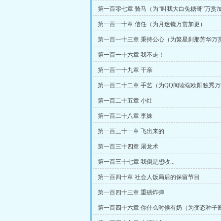
第一百零七章 骑马（为“叫我大白兔糖哥”万赏
第一百一十章 信任（为月迷镜万赏加更）
第一百一十三章 秉持公心（为繁星刹那芳华万
第一百一十六章 我不走！
第一百一十九章 干亲
第一百二十二章 手艺（为QQ阅读端欧阳独秀
第一百二十五章 小灶
第一百二十八章 李姝
第一百三十一章 飞出来的
第一百三十四章 屠龙术
第一百三十七章 我倒是想收...
第一百四十章 社会人饭局后的保留节目
第一百四十三章 重磅炸弹
第一百四十六章 你什么时候有奶（为变态种子
更）