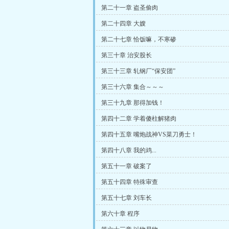
第二十一章 盗圣偷肉
第二十四章 大嫂
第二十七章 恰饭嘛，不寒碜
第三十章 治安股长
第三十三章 轧钢厂“保安团”
第三十六章 集合～～～
第三十九章 那得加钱！
第四十二章 学着傻柱解猪肉
第四十五章 嘴炮战神VS菜刀勇士！
第四十八章 我的鸡...
第五十一章 破案了
第五十四章 特殊审查
第五十七章 刘车长
第六十章 程序