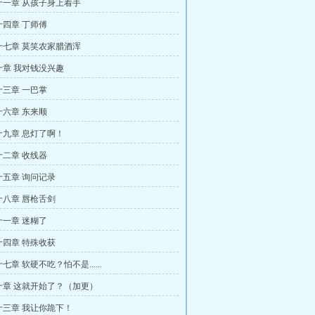
十一章 从孩子身上着手
四章 丁师傅
十七章 莫笑农家腊酒浑
十章 我对钱没兴趣
三章 一巴掌
六章 东来顺
十九章 息灯了啊！
二章 收线器
五章 询问记录
八章 唇枪舌剑
一章 迷糊了
四章 特殊收获
章 软硬不吃？怕不是......
十章 这就开始了？（加更）
十三章 我让你跪下！