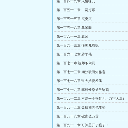
第一百四十九章 人情味儿
第一百五十二章 一网打尽
第一百五十五章 突突突
第一百五十八章 马鬃套
第一百六十一章 真凶
第一百六十四章 往哪儿看呢
第一百六十七章 薅羊毛
第一百七十章 祖师爷驾到
第一百七十三章 闻弦歌而知雅意
第一百七十六章 谢大姐要发飙
第一百七十九章 李科长您尝尝这鸡
第一百八十二章 不是一个善茬儿（万字大章）
第一百八十五章 金钱和美色攻势
第一百八十八章 破家值万贯
第一百九十一章 可算是开了眼了！