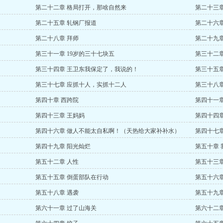
第二十二章 格局打开，那啥自然来
第二十三章 
第二十五章 轧钢厂报道
第二十六章
第二十八章 拜师
第二十九章
第三十一章 19岁的三十七块五
第三十二章
第三十四章 王卫东我保定了，我说的！
第三十五
第三十七章 应抓十人，实抓十二人
第三十八章
第四十章 西跨院
第四十一章
第四十三章 王妈妈
第四十四章
第四十六章 做人不能太自私啊！（天热给大家补补水）
第四十七
第四十九章 阳光灿烂
第五十章
第五十二章 人性
第五十三
第五十五章 倒蛋部队在行动
第五十六章
第五十八章 遇袭
第五十九章
第六十一章 过了山海关
第六十二