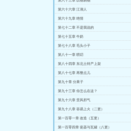
第六十三章 以物易物
第六十六章 江湖人
第六十九章 绝情
第七十二章 不是我说的
第七十五章 牛奶
第七十八章 毛头小子
第八十一章 唠叨
第八十四章 东北土特产上架
第八十七章 再整点儿
第九十章 分果子
第九十三章 你怎么在这？
第九十六章 歪风邪气
第九十八章 容易上火（二更）
第一百零一章 改造（五更）
第一百零四章 瓷器与瓦罐（八更）