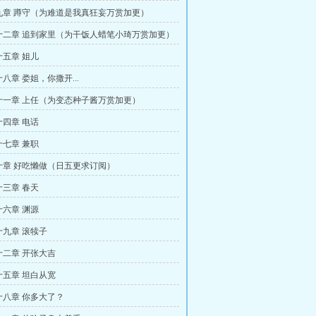
九章 蹲守（为难道是我真狂妄万赏加更）
十二章 追到家里（为干饭人蜡笔小琦万赏加更）
五章 姐儿
八章 娄姐，你撒开...
十一章 上任（为变态种子酱万赏加更）
四章 电话
七章 兼职
十章 好吃懒做（日五更求订阅）
三章 春天
六章 渊源
九章 滚犊子
二章 开张大吉
五章 坦白从宽
十八章 你多大了？