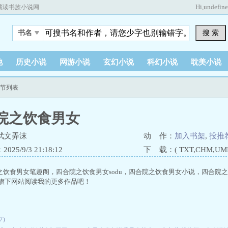
Hi,
undefin
藏读书族小说网
搜 索
书名
他
历史小说
网游小说
玄幻小说
科幻小说
耽美小说
章节列表
院之饮食男女
武文弄沫
动 作：
加入书架
,
投推
25/9/3 21:18:12
下 载：( TXT,CHM,UMD,
之饮食男女笔趣阁，四合院之饮食男女sodu，四合院之饮食男女小说，四合院
文旗下网站阅读我的更多作品吧！
17）