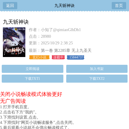
返回
九天斩神诀
首页
九天斩神诀
作者：小知了@qimiaoGlhDh1
点击：28980
更新：2025/10/29 2:38:25
最新：
第一卷 第2285章 无上九圣天
玄幻小说
连载中
15844737
立即阅读
加入书架
下载TXT1
下载TXT2
关闭小说畅读模式体验更好
无广告阅读
1.打开手机百度。
2.点击右下方“我的”。
3.下滑找到设置,点击。
4.下滑找到“网页小说畅读服务”,点击关闭。
5.最后观看小说就不会弹出畅读模式了。