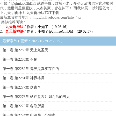
小知了@qimiaoGlhDh1 武道争锋，红颜不老，多少无敌者谱写这璀璨时
代，然世间圣佛魔妖，人杰英豪，皆在神下！ 而我林辰，以剑逆苍穹，
上九天，斩神！ 九天斩神诀TXT下载
最新章节推荐地址：http://m.livobooks.com/info_4to/
类似推荐阅读：
1、
九天斩神诀
/ 作者：小知了 （19 08:16）
2、
九天斩神诀
/ 作者：小知了@qimiaoGlhDh1 （29 02:37）
最新章节 ( 更新：2025/10/29 2:38:25 )
第一卷 第2285章 无上九圣天
第一卷 第2283章 不见！
第一卷 第2282章 鬼界是真实存在的
第一卷 第2281章 神界格局
第一卷 第2277章 盘古？
第一卷 第2276章 站在盘古计划之后的男人
第一卷 第2275章 各取所需
第一卷 第2274章 山河鼎，公输家