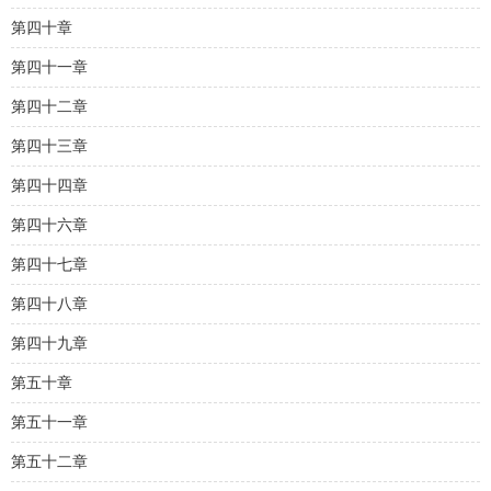
第四十章
第四十一章
第四十二章
第四十三章
第四十四章
第四十六章
第四十七章
第四十八章
第四十九章
第五十章
第五十一章
第五十二章