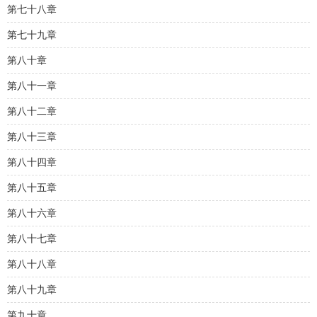
第七十八章
第七十九章
第八十章
第八十一章
第八十二章
第八十三章
第八十四章
第八十五章
第八十六章
第八十七章
第八十八章
第八十九章
第九十章