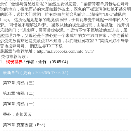
余竹 “傲慢与偏见过后呢？当然是要谈恋爱。” 梁情背着单肩包站在哥哥
说的地方，拔地而起的大厦如新笋破土，深色的平板玻璃倒映她不甚分明
的影子，远处大门紧闭，唯有纯白的前台和前台上清晰的“DFG”战队的
Logo。 这所远超她想象的电竞俱乐部，于碧瓦朱甍中建起一群年轻人的
梦。 可惜她不理解这种梦。 梁致从她的视觉里出现，由远及近，推开俱
乐部的门：“进来啊，哥哥带你参观。” 梁情不情不愿地被他牵进去，虽
然据理力争，父母还是不放心她一个未成年的女生独自在家，“你连番茄
炒蛋先放番茄还是先放蛋都不知道，我们能让你在家？”梁情只好不辞辛
苦地投奔哥哥。 惝恍世界TXT下载
最新章节推荐地址：http://m.livobooks.com/info_9um/
类似推荐阅读：
1、
惝恍世界
/ 作者：余竹 （05 05:04）
最新章节 ( 更新：2026/6/5 17:05:02 )
第32章 海鸥（三）
第31章 海鸥（二）
第30章 海鸥（一）
番外：克莱因蓝
第29章 克莱因蓝（End）